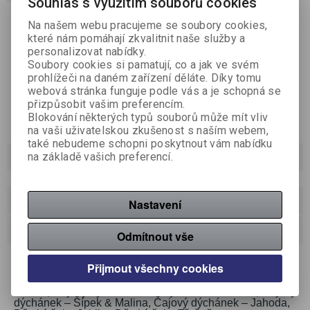
Koupit
Souhlas s využitím souborů cookies
ks

Na našem webu pracujeme se soubory cookies,
které nám pomáhají zkvalitnit naše služby a
Porovnat
Přidat do oblíbených
Tisk
personalizovat nabídky.
Soubory cookies si pamatují, co a jak ve svém
prohlížeči na daném zařízení děláte. Díky tomu
webová stránka funguje podle vás a je schopná se
přizpůsobit vašim preferencím.
Blokování některých typů souborů může mít vliv
na vaši uživatelskou zkušenost s naším webem,
také nebudeme schopni poskytnout vám nabídku
Podrobný popis
na základě vašich preferencí.
Dotaz na výrobek
Nastavení
Doporučit výrobek
Odmítnout vše
Dárková kazeta Voňavý Sad obsahuje šest druhů
Přijmout všechny cookies
lahodných čajů, které potěší všechny milovníky bylinek a
ovoce. Sada obsahuje: Čajový dýchánek – Lípa &
Zázvor, Čajový dýchánek – Rakytník & Pomeranč, Čajový
dýchánek – Šípek & Malina, Čajový dýchánek – Jahoda,