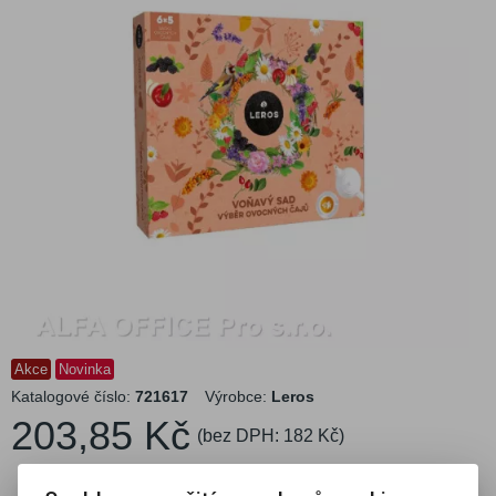
Akce
Novinka
Katalogové číslo:
721617
Výrobce:
Leros
203,85 Kč
(bez DPH:
182 Kč
)
