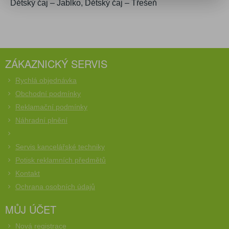
Dětský čaj – Jablko, Dětský čaj – Třešeň
ZÁKAZNICKÝ SERVIS
Rychlá objednávka
Obchodní podmínky
Reklamační podmínky
Náhradní plnění
Servis kancelářské techniky
Potisk reklamních předmětů
Kontakt
Ochrana osobních údajů
MŮJ ÚČET
Nová registrace