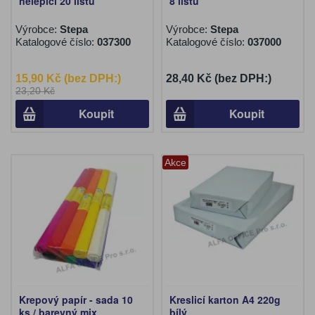
nelepicí 20 listů
8 listů
Výrobce:
Stepa
Výrobce:
Stepa
Katalogové číslo:
037300
Katalogové číslo:
037000
15,90 Kč (bez DPH:)
28,40 Kč (bez DPH:)
23,20 Kč
Koupit
Koupit
Akce
Krepový papír - sada 10
Kreslicí karton A4 220g
ks / barevný mix
bílý