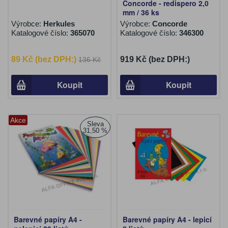
Concorde - redispero 2,0
mm / 36 ks
Výrobce:
Herkules
Výrobce:
Concorde
Katalogové číslo:
365070
Katalogové číslo:
346300
89 Kč (bez DPH:)
919 Kč (bez DPH:)
136 Kč
Koupit
Koupit
Akce
Sleva
31,50 %
Barevné papíry A4 -
Barevné papíry A4 - lepicí