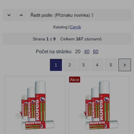
Řadit podle:
(Příznaku novinka)
Katalog
Ceník
Strana
1
z
9
Celkem
167
záznamů
Počet na stránku
20
40
60
1
2
3
4
5
Akce