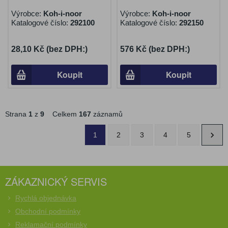
Výrobce:
Koh-i-noor
Výrobce:
Koh-i-noor
Katalogové číslo:
292100
Katalogové číslo:
292150
28,10 Kč (bez DPH:)
576 Kč (bez DPH:)
Koupit
Koupit
Strana
1
z
9
Celkem
167
záznamů
1
2
3
4
5
ZÁKAZNICKÝ SERVIS
Rychlá objednávka
Obchodní podmínky
Reklamační podmínky