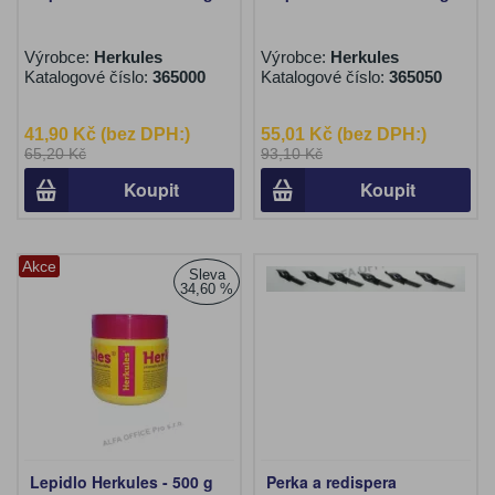
Výrobce:
Herkules
Výrobce:
Herkules
Katalogové číslo:
365000
Katalogové číslo:
365050
41,90 Kč (bez DPH:)
55,01 Kč (bez DPH:)
65,20 Kč
93,10 Kč
Koupit
Koupit
Akce
Sleva
34,60 %
Lepidlo Herkules - 500 g
Perka a redispera