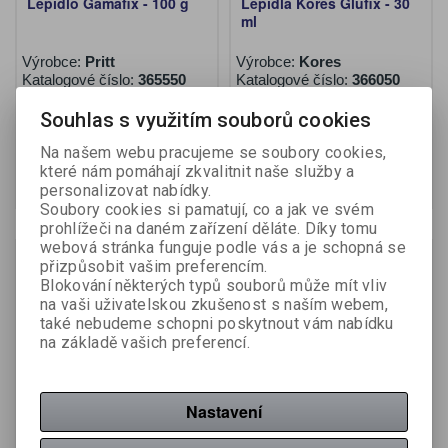
Lepidlo Gamafix - 100 g
Lepidla Kores Glufix - 30
ml
Výrobce:
Pritt
Výrobce:
Kores
Katalogové číslo:
365550
Katalogové číslo:
366050
Souhlas s využitím souborů cookies
59,90 Kč (bez DPH:)
21,40 Kč (bez DPH:)
Na našem webu pracujeme se soubory cookies,
které nám pomáhají zkvalitnit naše služby a
Koupit
Koupit
personalizovat nabídky.
Soubory cookies si pamatují, co a jak ve svém
prohlížeči na daném zařízení děláte. Díky tomu
webová stránka funguje podle vás a je schopná se
Akce
Sleva
přizpůsobit vašim preferencím.
26,90 %
Blokování některých typů souborů může mít vliv
na vaši uživatelskou zkušenost s naším webem,
také nebudeme schopni poskytnout vám nabídku
na základě vašich preferencí.
Nastavení
Lepidla Kores Glufix - 50
Lepidlo Herkules - 30 g