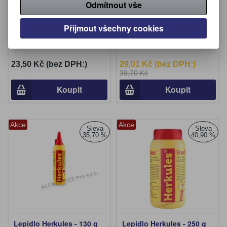
Odmítnout vše
ml
Přijmout všechny cookies
Výrobce:
Kores
Výrobce:
Herkules
Katalogové číslo:
366100
Katalogové číslo:
365060
23,50 Kč (bez DPH:)
29,01 Kč (bez DPH:)
39,70 Kč
Koupit
Koupit
Akce
Akce
Sleva
Sleva
35,70 %
40,90 %
Lepidlo Herkules - 130 g
Lepidlo Herkules - 250 g