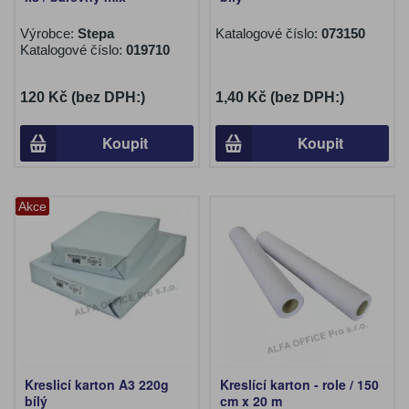
Výrobce:
Stepa
Katalogové číslo:
073150
Katalogové číslo:
019710
120 Kč (bez DPH:)
1,40 Kč (bez DPH:)
Koupit
Koupit
Akce
Kreslicí karton A3 220g
Kreslící karton - role / 150
bílý
cm x 20 m