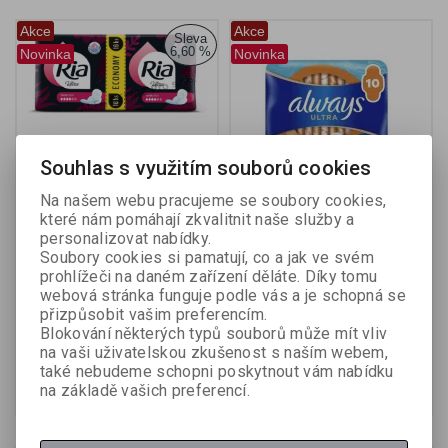
Akce
Akce
Sleva
6,60 %
Novinka
Novinka
Souhlas s využitím souborů cookies
Na našem webu pracujeme se soubory cookies,
které nám pomáhají zkvalitnit naše služby a
Ria Ultra Normal Plus
Always Ultra Day Normal
personalizovat nabídky.
duopack dámské vložky -
dámské vložky - 10 ks
Soubory cookies si pamatují, co a jak ve svém
18 ks
prohlížeči na daném zařízení děláte. Díky tomu
webová stránka funguje podle vás a je schopná se
Katalogové číslo:
711309
Výrobce:
Procter & Gamble
přizpůsobit vašim preferencím.
Katalogové číslo:
711311
Blokování některých typů souborů může mít vliv
na vaši uživatelskou zkušenost s naším webem,
49,51 Kč (bez DPH:)
45 Kč (bez DPH:)
53 Kč
také nebudeme schopni poskytnout vám nabídku
Koupit
Koupit
na základě vašich preferencí.