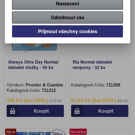
Nastavení
Akce
Akce
Sleva
Sleva
3,40 %
5,40 %
Novinka
Novinka
Odmítnout vše
Přijmout všechny cookies
Always Ultra Day Normal
Ria Normal dámské
dámské vložky - 56 ks
tampony - 32 ks
Výrobce:
Procter & Gamble
Katalogové číslo:
711308
Katalogové číslo:
711312
169 Kč (bez DPH:)
61,51 Kč (bez DPH:)
175 Kč
65 Kč
Koupit
Koupit
Akce
Novinka
Sleva