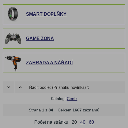
SMART DOPLŇKY
GAME ZONA
ZAHRADA A NÁŘADÍ
Řadit podle:
(Příznaku novinka)
Katalog
Ceník
Strana
1
z
84
Celkem
1667
záznamů
Počet na stránku
20
40
60