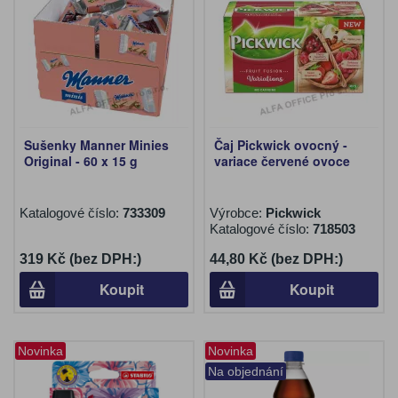
Sušenky Manner Minies
Čaj Pickwick ovocný -
Original - 60 x 15 g
variace červené ovoce
Katalogové číslo:
733309
Výrobce:
Pickwick
Katalogové číslo:
718503
319 Kč (bez DPH:)
44,80 Kč (bez DPH:)
Koupit
Koupit
Novinka
Novinka
Na objednání