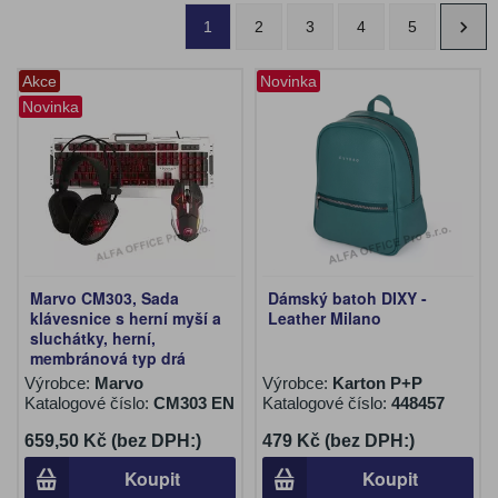
1
2
3
4
5
Akce
Novinka
Novinka
Marvo CM303, Sada
Dámský batoh DIXY -
klávesnice s herní myší a
Leather Milano
sluchátky, herní,
membránová typ drá
Výrobce:
Marvo
Výrobce:
Karton P+P
Katalogové číslo:
CM303 EN
Katalogové číslo:
448457
659,50 Kč (bez DPH:)
479 Kč (bez DPH:)
Koupit
Koupit