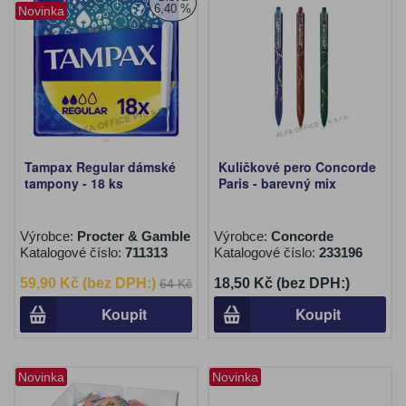
6,40 %
Novinka
Tampax Regular dámské
Kuličkové pero Concorde
tampony - 18 ks
Paris - barevný mix
Výrobce:
Procter & Gamble
Výrobce:
Concorde
Katalogové číslo:
711313
Katalogové číslo:
233196
59,90 Kč (bez DPH:)
18,50 Kč (bez DPH:)
64 Kč
Koupit
Koupit
Novinka
Novinka