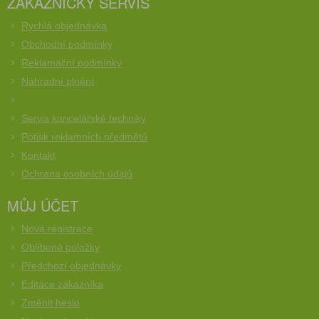
ZÁKAZNICKÝ SERVIS
Rychlá objednávka
Obchodní podmínky
Reklamační podmínky
Náhradní plnění
Servis kancelářské techniky
Potisk reklamních předmětů
Kontakt
Ochrana osobních údajů
MŮJ ÚČET
Nová registrace
Oblíbené položky
Předchozí objednávky
Editace zákazníka
Změnit heslo