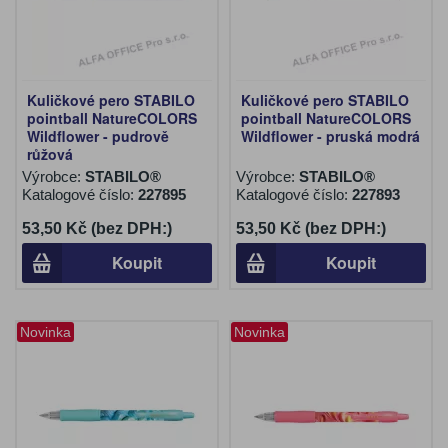
Kuličkové pero STABILO
Kuličkové pero STABILO
pointball NatureCOLORS
pointball NatureCOLORS
Wildflower - pudrově
Wildflower - pruská modrá
růžová
Výrobce:
STABILO®
Výrobce:
STABILO®
Katalogové číslo:
227895
Katalogové číslo:
227893
53,50 Kč (bez DPH:)
53,50 Kč (bez DPH:)
Koupit
Koupit
Novinka
Novinka