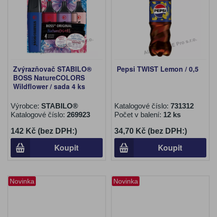
Zvýrazňovač STABILO®
Pepsi TWIST Lemon / 0,5
BOSS NatureCOLORS
Wildflower / sada 4 ks
Výrobce:
STABILO®
Katalogové číslo:
731312
Katalogové číslo:
269923
Počet v balení:
12 ks
142 Kč (bez DPH:)
34,70 Kč (bez DPH:)
Koupit
Koupit
Novinka
Novinka