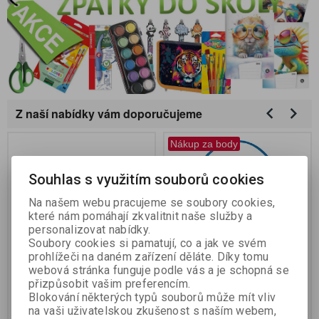
Z naší nabídky vám doporučujeme
Nákup za body
Souhlas s využitím souborů cookies
Na našem webu pracujeme se soubory cookies,
které nám pomáhají zkvalitnit naše služby a
personalizovat nabídky.
Soubory cookies si pamatují, co a jak ve svém
prohlížeči na daném zařízení děláte. Díky tomu
webová stránka funguje podle vás a je schopná se
UPrint kompatibilní toner s
Křídy Colorino na chodník
přizpůsobit vašim preferencím.
CE278A/CRG726/728,
- 15 ks / kyblík
Blokování některých typů souborů může mít vliv
black, 2100str., H.78AE,
na vaši uživatelskou zkušenost s naším webem,
HL-30E,