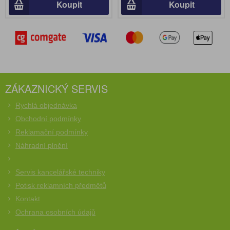
Koupit
Koupit
ZÁKAZNICKÝ SERVIS
Rychlá objednávka
Obchodní podmínky
Reklamační podmínky
Náhradní plnění
Servis kancelářské techniky
Potisk reklamních předmětů
Kontakt
Ochrana osobních údajů