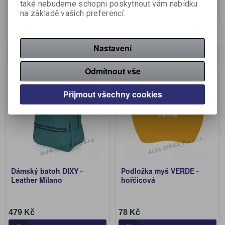
také nebudeme schopni poskytnout vám nabídku
na základě vašich preferencí.
376 Kč
75 Kč
Koupit
Nastavení
Novinky
Odmítnout vše
Novinka
Novinka
Přijmout všechny cookies
Dámský batoh DIXY -
Podložka myš VERDE -
Leather Milano
hořčicová
479 Kč
78 Kč