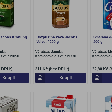
 Jacobs Krönung
Rozpustná káva Jacobs
Smetana d
Velvet / 200 g
200 g
cobs
Výrobce:
Jacobs
Výrobce:
M
íslo:
719050
Katalogové číslo:
719330
Katalogové 
z DPH:)
211 Kč (bez DPH:)
32,80 Kč 
Koupit
Koupit