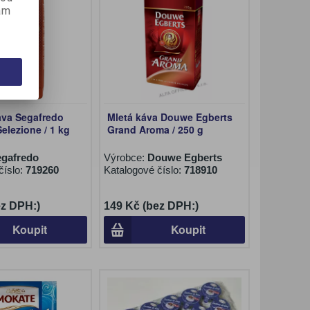
ám
áva Segafredo
Mletá káva Douwe Egberts
elezione / 1 kg
Grand Aroma / 250 g
egafredo
Výrobce:
Douwe Egberts
číslo:
719260
Katalogové číslo:
718910
ez DPH:)
149 Kč (bez DPH:)
Koupit
Koupit