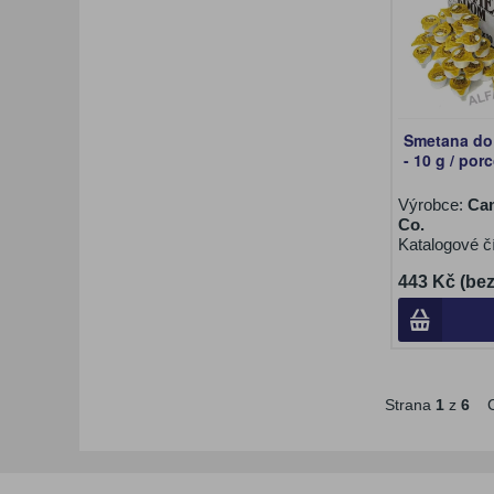
Smetana do
- 10 g / por
Výrobce:
Ca
Co.
Katalogové č
443 Kč (be
Strana
1
z
6
C