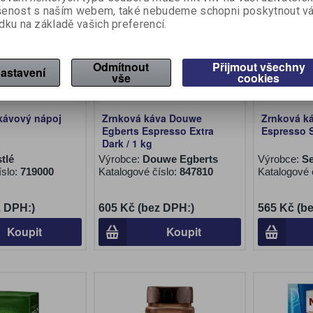
šenost s naším webem, také nebudeme schopni poskytnout v
dku na základě vašich preferencí.
Odmítnout
Přijmout všechny
astavení
vše
cookies
kávový nápoj
Zrnková káva Douwe
Zrnková k
Egberts Espresso Extra
Espresso S
Dark / 1 kg
tlé
Výrobce:
Douwe Egberts
Výrobce:
S
íslo:
719000
Katalogové číslo:
847810
Katalogové 
z DPH:)
605 Kč (bez DPH:)
565 Kč (b
Koupit
Koupit