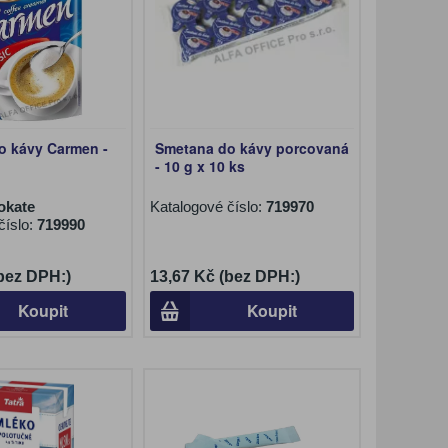
o kávy Carmen -
Smetana do kávy porcovaná
- 10 g x 10 ks
okate
Katalogové číslo:
719970
číslo:
719990
(bez DPH:)
13,67 Kč (bez DPH:)
Koupit
Koupit