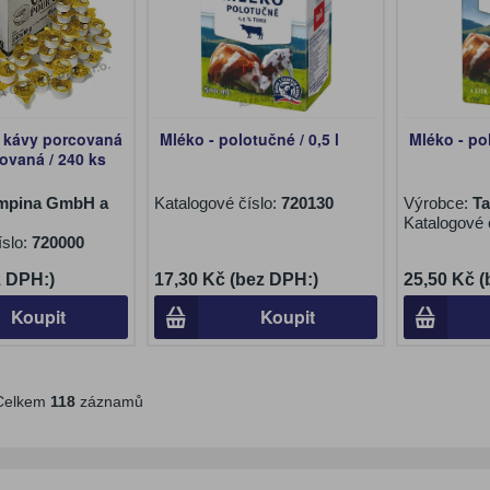
 kávy porcovaná
Mléko - polotučné / 0,5 l
Mléko - pol
covaná / 240 ks
mpina GmbH a
Katalogové číslo:
720130
Výrobce:
Ta
Katalogové 
íslo:
720000
z DPH:)
17,30 Kč (bez DPH:)
25,50 Kč 
Koupit
Koupit
elkem
118
záznamů