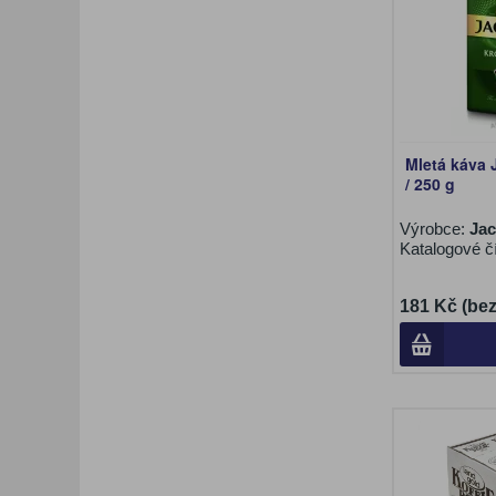
Mletá káva
/ 250 g
Výrobce:
Ja
Katalogové č
181 Kč (be