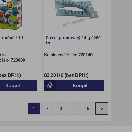
otučné / 1 l
Cukr - porcovaný / 4 g / 250
ks
tra
Katalogové číslo:
720140
číslo:
720080
(bez DPH:)
83,20 Kč (bez DPH:)
Koupit
Koupit
1
2
3
4
5