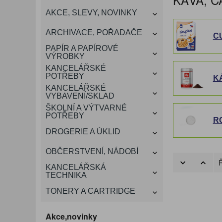
KANCELÁŘSKÝ
AKCE, SLEVY, NOVINKY
VÁNOCE
ROZDRUŽOVAČE
OBÁLKY
KONFERENČNÍ SPISOVKY
KRESLENÍ A MALOVÁNÍ
DEZINFEKCE-OCHRANA
KONVICE A DŽBÁNY
LAMINACE
NÁBYTEK
ARCHIVACE, POŘADAČE
C
OCHRANNÉ PRACOVNÍ
DÁRKOVÉ POTŘEBY
VIZITKY A JMENOVKY
TISKOPISY
NŮŽKY A NOŽE
PROSTŘEDKY NA PRANÍ
SLADKÉ POTRAVINY
ŠTÍTKOVAČE
PAPÍR A PAPÍROVÉ
POMŮCKY
VÝROBKY
KANCELÁŘSKÉ
TAŠKY, KUFRY, AKTOVKY
POTŘEBY
SMART DOPLŇKY
TABULE, NÁSTĚNKY
K
A OBALY
KANCELÁŘSKÉ
VYBAVENÍ/SKLAD
ŠKOLNÍ A VÝTVARNÉ
POTŘEBY
R
DROGERIE A ÚKLID
OBČERSTVENÍ, NÁDOBÍ
Ř
KANCELÁŘSKÁ
TECHNIKA
TONERY A CARTRIDGE
Akce,novinky