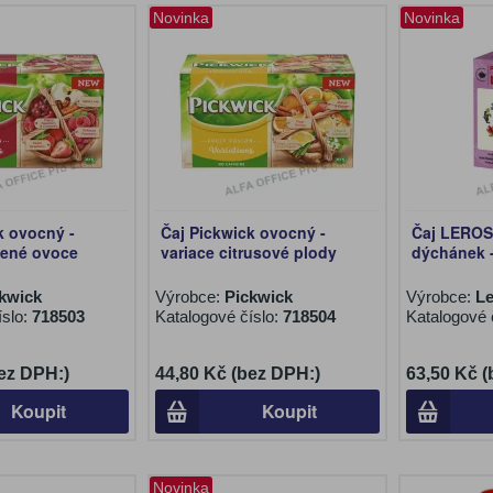
Novinka
Novinka
k ovocný -
Čaj Pickwick ovocný -
Čaj LEROS
vené ovoce
variace citrusové plody
dýchánek -
kwick
Výrobce:
Pickwick
Výrobce:
L
íslo:
718503
Katalogové číslo:
718504
Katalogové 
ez DPH:)
44,80 Kč (bez DPH:)
63,50 Kč 
Koupit
Koupit
Novinka