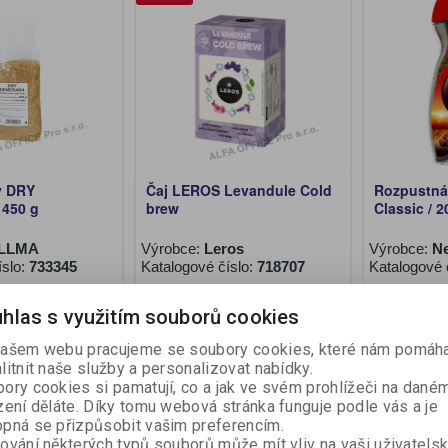
ý DRY
Čaj LEROS Levandule Cold
Rozpustná
450 g
brew
Classic / 2
LLMA
Výrobce:
Leros
Výrobce:
N
íslo:
733345
Katalogové číslo:
718707
Katalogové 
hlas s využitím souborů cookies
ez DPH:)
63,50 Kč (bez DPH:)
206 Kč (b
ašem webu pracujeme se soubory cookies, které nám pomáha
Koupit
Koupit
litnit naše služby a personalizovat nabídky.
ory cookies si pamatují, co a jak ve svém prohlížeči na dané
zení děláte. Díky tomu webová stránka funguje podle vás a je
pná se přizpůsobit vašim preferencím.
ování některých typů souborů může mít vliv na vaši uživatels