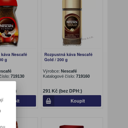
 káva Nescafé
Rozpustná káva Nescafé
00 g
Gold / 200 g
escafé
Výrobce:
Nescafé
číslo:
719130
Katalogové číslo:
719160
ez DPH:)
291 Kč (bez DPH:)
jí
Koupit
Koupit
m
kou