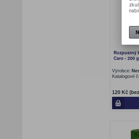
zku
nabí
N
Rozpustný 
Caro - 200 g
Výrobce:
Nes
Katalogové č
120 Kč (be