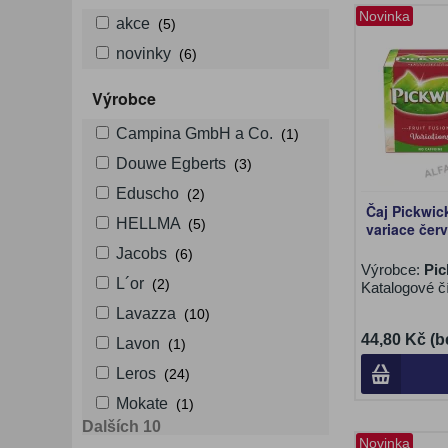
Novinka
akce
(5)
novinky
(6)
Výrobce
Campina GmbH a Co.
(1)
Douwe Egberts
(3)
Eduscho
(2)
Čaj Pickwic
HELLMA
(5)
variace čer
Jacobs
(6)
Výrobce:
Pic
L´or
(2)
Katalogové č
Lavazza
(10)
44,80 Kč (b
Lavon
(1)
Leros
(24)
Mokate
(1)
Dalších 10
Novinka