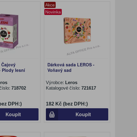
Akce
Novinka
 Čajový
Dárková sada LEROS -
 Plody lesní
Voňavý sad
eros
Výrobce:
Leros
číslo:
718702
Katalogové číslo:
721617
(bez DPH:)
182 Kč (bez DPH:)
Koupit
Koupit