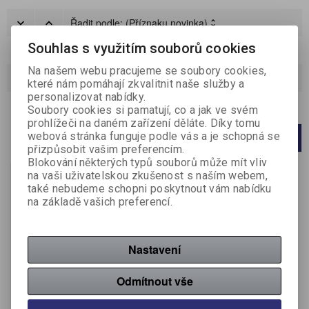
Řadit podle:
(Příznaku novinka)
Souhlas s využitím souborů cookies
Katalog
Ceník
Na našem webu pracujeme se soubory cookies,
Strana
1
z
1
Celkem
1
záznamů
které nám pomáhají zkvalitnit naše služby a
personalizovat nabídky.
Počet na stránku
20
40
60
Soubory cookies si pamatují, co a jak ve svém
prohlížeči na daném zařízení děláte. Díky tomu
webová stránka funguje podle vás a je schopná se
1
přizpůsobit vašim preferencím.
Blokování některých typů souborů může mít vliv
na vaši uživatelskou zkušenost s naším webem,
také nebudeme schopni poskytnout vám nabídku
na základě vašich preferencí.
Nastavení
Odmítnout vše
Destilovaná voda - 5l