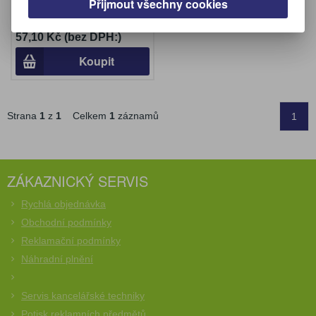
Přijmout všechny cookies
Katalogové číslo:
721000
57,10 Kč (bez DPH:)
Koupit
Strana
1
z
1
Celkem
1
záznamů
1
ZÁKAZNICKÝ SERVIS
Rychlá objednávka
Obchodní podmínky
Reklamační podmínky
Náhradní plnění
Servis kancelářské techniky
Potisk reklamních předmětů