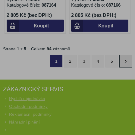
Katalogové číslo:
087164
Katalogové číslo:
087166
2 805 Kč (bez DPH:)
2 805 Kč (bez DPH:)
Koupit
Koupit
Strana
1
z
5
Celkem
94
záznamů
1
2
3
4
5
ZÁKAZNICKÝ SERVIS
Rychlá objednávka
Obchodní podmínky
Reklamační podmínky
Náhradní plnění