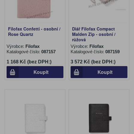
Filofax Confetti - osobní /
Diář Filofax Compact
Rose Quartz
Malden Zip - osobní /
růžová
Výrobce:
Filofax
Výrobce:
Filofax
Katalogové číslo:
087157
Katalogové číslo:
087159
1 168 Kč (bez DPH:)
3 572 Kč (bez DPH:)
Koupit
Koupit