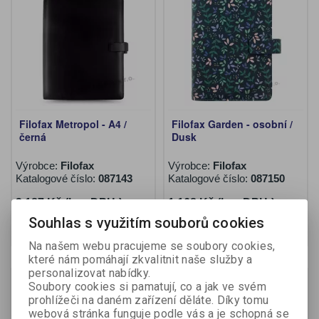
Filofax Metropol - A4 /
Filofax Garden - osobní /
černá
Dusk
Výrobce:
Filofax
Výrobce:
Filofax
Katalogové číslo:
087143
Katalogové číslo:
087150
3 187 Kč (bez DPH:)
1 168 Kč (bez DPH:)
Souhlas s využitím souborů cookies
Koupit
Koupit
Na našem webu pracujeme se soubory cookies,
které nám pomáhají zkvalitnit naše služby a
personalizovat nabídky.
Soubory cookies si pamatují, co a jak ve svém
prohlížeči na daném zařízení děláte. Díky tomu
webová stránka funguje podle vás a je schopná se