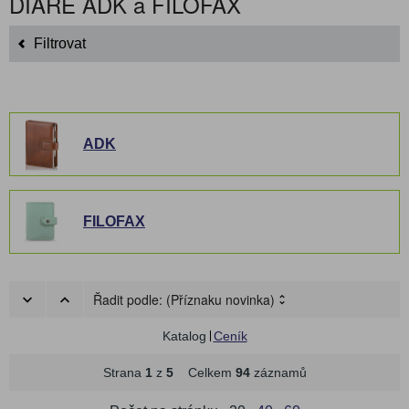
DIÁŘE ADK a FILOFAX
Filtrovat
ADK
FILOFAX
Řadit podle:
(Příznaku novinka)
Katalog
Ceník
Strana
1
z
5
Celkem
94
záznamů