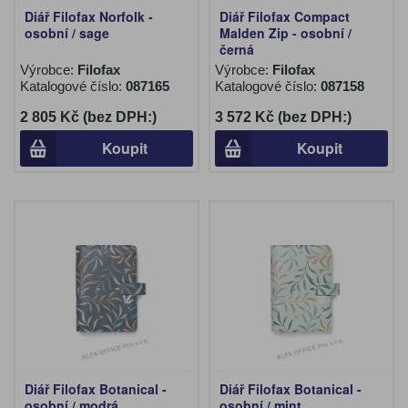
Diář Filofax Norfolk -
Diář Filofax Compact
osobní / sage
Malden Zip - osobní /
černá
Výrobce:
Filofax
Výrobce:
Filofax
Katalogové číslo:
087165
Katalogové číslo:
087158
2 805 Kč (bez DPH:)
3 572 Kč (bez DPH:)
Koupit
Koupit
Diář Filofax Botanical -
Diář Filofax Botanical -
osobní / modrá
osobní / mint