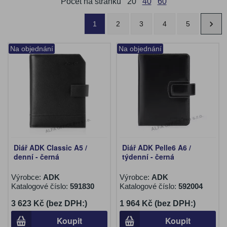
Počet na stránku
20
40
60
1
2
3
4
5
Na objednání
Na objednání
Diář ADK Classic A5 /
Diář ADK Pelle6 A6 /
denní - černá
týdenní - černá
Výrobce:
ADK
Výrobce:
ADK
Katalogové číslo:
591830
Katalogové číslo:
592004
3 623 Kč (bez DPH:)
1 964 Kč (bez DPH:)
Koupit
Koupit