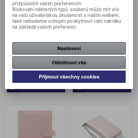
přizpůsobit vašim preferencím.
Blokování některých typů souborů může mít vliv
na vaši uživatelskou zkušenost s naším webem,
také nebudeme schopni poskytnout vám nabídku
na základě vašich preferencí.
Filofax Garden - osobní /
Filofax Confetti - osobní /
Sunrise
Charcoal
Nastavení
Výrobce:
Filofax
Výrobce:
Filofax
Odmítnout vše
Katalogové číslo:
087151
Katalogové číslo:
087156
1 168 Kč (bez DPH:)
Přijmout všechny cookies
1 168 Kč (bez DPH:)
Koupit
Koupit