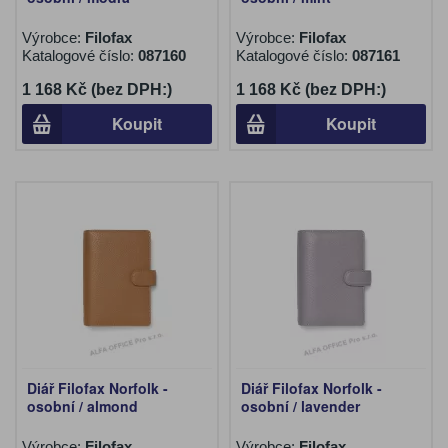
Výrobce:
Filofax
Výrobce:
Filofax
Katalogové číslo:
087160
Katalogové číslo:
087161
1 168 Kč (bez DPH:)
1 168 Kč (bez DPH:)
Koupit
Koupit
Diář Filofax Norfolk -
Diář Filofax Norfolk -
osobní / almond
osobní / lavender
Výrobce:
Filofax
Výrobce:
Filofax