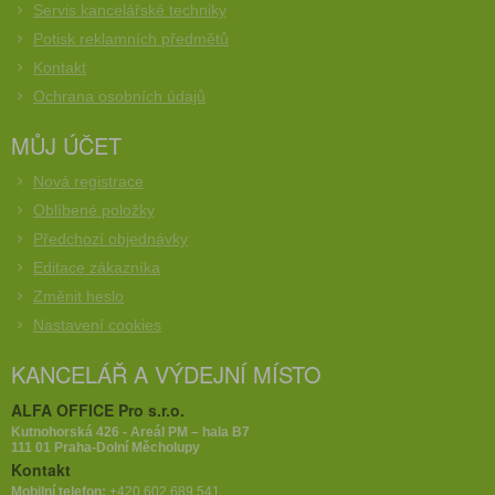
Servis kancelářské techniky
Potisk reklamních předmětů
Kontakt
Ochrana osobních údajů
MŮJ ÚČET
Nová registrace
Oblíbené položky
Předchozí objednávky
Editace zákazníka
Změnit heslo
Nastavení cookies
KANCELÁŘ A VÝDEJNÍ MÍSTO
ALFA OFFICE Pro s.r.o.
Kutnohorská 426 - Areál PM – hala B7
111 01 Praha-Dolní Měcholupy
Kontakt
Mobilní telefon:
+420 602 689 541