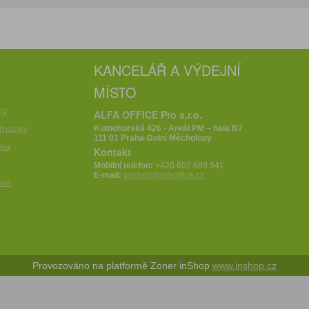
KANCELÁŘ A VÝDEJNÍ
MÍSTO
e
ky
ALFA OFFICE Pro s.r.o.
dnávky
Kutnohorská 426 - Areál PM – hala B7
111 01 Praha-Dolní Měcholupy
íka
Kontakt
Mobilní telefon:
+420 602 689 541
E-mail:
obchod@alfaoffice.cz
ies
Provozováno na platformě Zoner inShop
www.inshop.cz