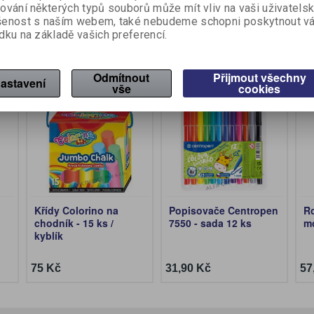
ování některých typů souborů může mít vliv na vaši uživatels
šenost s naším webem, také nebudeme schopni poskytnout v
dku na základě vašich preferencí.
Odmítnout
Přijmout všechny
Nákup za body
Nákup za body
Ná
astavení
vše
cookies
Křídy Colorino na
Popisovače Centropen
Ro
chodník - 15 ks /
7550 - sada 12 ks
m
kyblík
75 Kč
31,90 Kč
57