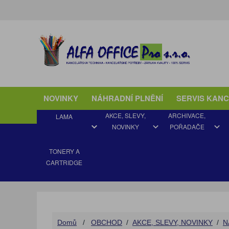
NOVINKY
NÁHRADNÍ PLNĚNÍ
SERVIS KAN
AKCE, SLEVY,
ARCHIVACE,
LAMA
NOVINKY
POŘADAČE
TONERY A
CARTRIDGE
AKCE JARO
ARCHIVAČNÍ VYBAVENÍ
BLOKY
DIÁŘE ADK a FILOFAX
BALICÍ MATERIÁL
DO AKTOVKY
AUTODOPLŇKY
AQUAMATY
DETEKTOR PADĚLKŮ
ORIGINÁLNÍ
Domů
/
OBCHOD
/
AKCE, SLEVY, NOVINKY
/
N