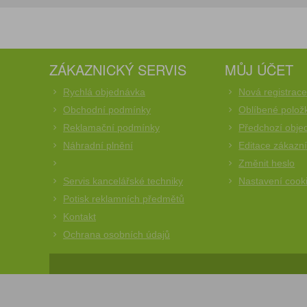
ZÁKAZNICKÝ SERVIS
MŮJ ÚČET
Rychlá objednávka
Nová registrac
Obchodní podmínky
Oblíbené polož
Reklamační podmínky
Předchozí obje
Náhradní plnění
Editace zákazn
Změnit heslo
Servis kancelářské techniky
Nastavení cook
Potisk reklamních předmětů
Kontakt
Ochrana osobních údajů