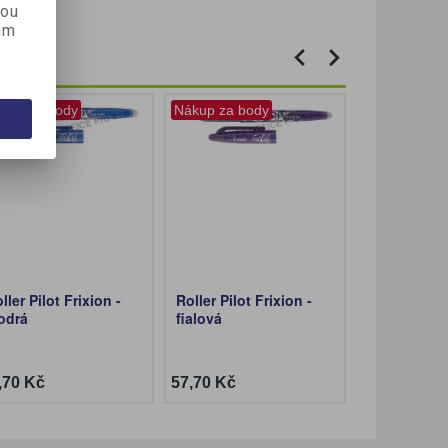
kou
ám
kup za body
Nákup za body
Nákup za bo
ller Pilot Frixion -
Roller Pilot Frixion -
Roller Pilot
odrá
fialová
červená
,70 Kč
57,70 Kč
57,70 Kč