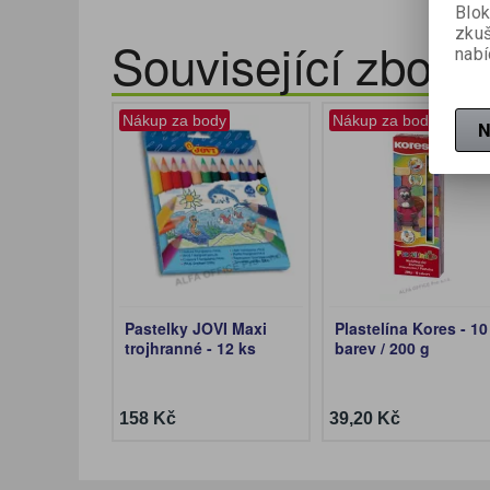
Blok
zku
Související zboží
nabí
Nákup za body
Nákup za body
N
Pastelky JOVI Maxi
Plastelína Kores - 10
trojhranné - 12 ks
barev / 200 g
158 Kč
39,20 Kč