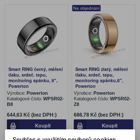
Na objednání
Smart RING černý, měření
Smart RING zlatý, měření
tlaku, srdeč. tepu,
tlaku, srdeč. tepu,
monitoring spánku, 8",
monitoring spánku,8",
Powerton
Powerton
Výrobce:
Powerton
Výrobce:
Powerton
Katalogové číslo:
WPSR02-
Katalogové číslo:
WPSR02-
B8
Z8
644,63 Kč (bez DPH:)
686,78 Kč (bez DPH:)
Koupit
Koupit
Souhlas s využitím souborů cookies