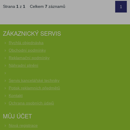
Strana
1
z
1
Celkem
7
záznamů
1
ZÁKAZNICKÝ SERVIS
Rychlá objednávka
Obchodní podmínky
Reklamační podmínky
Náhradní plnění
Servis kancelářské techniky
Potisk reklamních předmětů
Kontakt
Ochrana osobních údajů
MŮJ ÚČET
Nová registrace