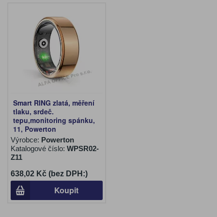
Smart RING zlatá, měření
tlaku, srdeč.
tepu,monitoring spánku,
11, Powerton
Výrobce:
Powerton
Katalogové číslo:
WPSR02-
Z11
638,02 Kč (bez DPH:)
Koupit