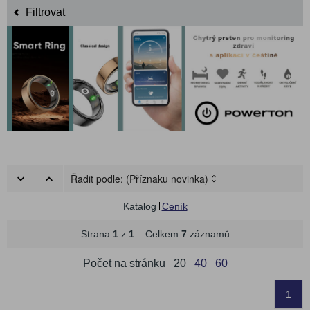
Filtrovat
Řadit podle:
(Příznaku novinka)
Katalog
Ceník
Strana
1
z
1
Celkem
7
záznamů
Počet na stránku
20
40
60
1