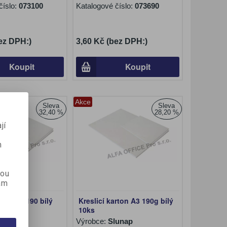
číslo:
073100
Katalogové číslo:
073690
ez DPH:)
3,60 Kč (bez DPH:)
Koupit
Koupit
Akce
Sleva
Sleva
32,40 %
28,20 %
jí
m
kou
ám
rton A4 190 bílý
Kreslicí karton A3 190g bílý
10ks
lunap
Výrobce:
Slunap