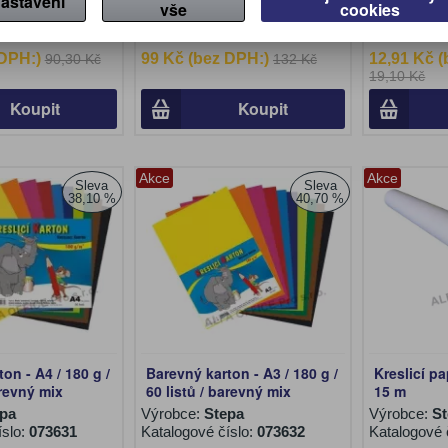
astavení
íslo:
091224
Katalogové číslo:
vše
091225
cookies
Katalogové 
Počet v bal
 DPH:)
99 Kč (bez DPH:)
12,91 Kč 
90,30 Kč
132 Kč
19,10 Kč
Koupit
Koupit
Akce
Akce
Sleva
Sleva
38,10 %
40,70 %
on - A4 / 180 g /
Barevný karton - A3 / 180 g /
Kreslicí pap
arevný mix
60 listů / barevný mix
15 m
pa
Výrobce:
Stepa
Výrobce:
S
íslo:
073631
Katalogové číslo:
073632
Katalogové 