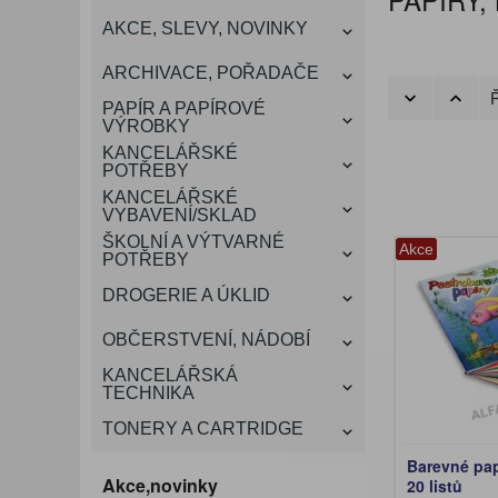
KANCELÁŘSKÝ
AKCE, SLEVY, NOVINKY
VÁNOCE
ROZDRUŽOVAČE
OBÁLKY
KONFERENČNÍ SPISOVKY
KRESLENÍ A MALOVÁNÍ
DEZINFEKCE-OCHRANA
KONVICE A DŽBÁNY
LAMINACE
NÁBYTEK
ARCHIVACE, POŘADAČE
OCHRANNÉ PRACOVNÍ
Ř
DÁRKOVÉ POTŘEBY
VIZITKY A JMENOVKY
TISKOPISY
NŮŽKY A NOŽE
PROSTŘEDKY NA PRANÍ
SLADKÉ POTRAVINY
ŠTÍTKOVAČE
PAPÍR A PAPÍROVÉ
POMŮCKY
VÝROBKY
KANCELÁŘSKÉ
TAŠKY, KUFRY, AKTOVKY
POTŘEBY
SMART DOPLŇKY
TABULE, NÁSTĚNKY
A OBALY
KANCELÁŘSKÉ
VYBAVENÍ/SKLAD
ŠKOLNÍ A VÝTVARNÉ
Akce
POTŘEBY
DROGERIE A ÚKLID
OBČERSTVENÍ, NÁDOBÍ
KANCELÁŘSKÁ
TECHNIKA
TONERY A CARTRIDGE
Barevné papí
Akce,novinky
20 listů