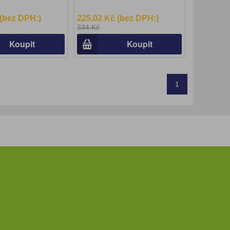
 (bez DPH:)
225,02 Kč (bez DPH:)
334 Kč
Koupit
Koupit
1