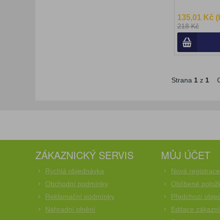
135,01 Kč 
218 Kč
Strana
1
z
1
C
ZÁKAZNICKÝ SERVIS
MŮJ ÚČET
Rychlá objednávka
Nová registrac
Obchodní podmínky
Oblíbené polož
Reklamační podmínky
Předchozí obje
Náhradní plnění
Editace zákazn