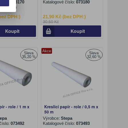
číslo:
073170
Katalogové číslo:
073180
ení:
10 ks
(bez DPH:)
21,90 Kč (bez DPH:)
30,50 Kč
Koupit
Koupit
Akce
Sleva
Sleva
35,20 %
32,60 %
ír - role / 1 m x
Kreslicí papír - role / 0,5 m x
50 m
tepa
Výrobce:
Stepa
číslo:
073492
Katalogové číslo:
073493