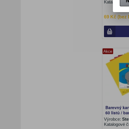
N
Katalogové č
69 Kč (bez
Akce
Barevný kart
60 listů / b
Výrobce:
Ste
Katalogové č