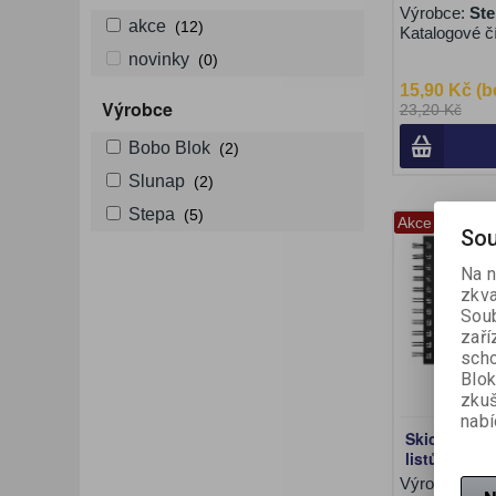
Výrobce:
Ste
akce
(12)
Katalogové č
novinky
(0)
15,90 Kč (b
Výrobce
23,20 Kč
Bobo Blok
(2)
Slunap
(2)
Stepa
(5)
Akce
Sou
Na n
zkva
Soub
zaří
scho
Blok
zku
nabí
Skicák Retr
listů
Výrobce:
Bo