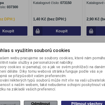
pa
Katalogové číslo:
073150
Katalogové 
íslo:
037300
ez DPH:)
1,40 Kč (bez DPH:)
2,90 Kč (b
Koupit
Koupit
Akce
Akce
Sleva
Sleva
hlas s využitím souborů cookies
23,60 %
25,00 %
ašem webu pracujeme se soubory cookies, které nám pomáha
litnit naše služby a personalizovat nabídky.
ory cookies si pamatují, co a jak ve svém prohlížeči na dané
zení děláte. Díky tomu webová stránka funguje podle vás a je
pná se přizpůsobit vašim preferencím.
ování některých typů souborů může mít vliv na vaši uživatels
šenost s naším webem, také nebudeme schopni poskytnout v
dku na základě vašich preferencí.
o BOBO - A5 / 50
Skicák Retro BOBO - A4 / 50
Kreslicí ka
listů
10ks
bo Blok
Výrobce:
Bobo Blok
Výrobce:
S
Odmítnout
Přijmout všechny