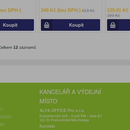
(bez DPH:)
245 Kč (bez DPH:)
125,01 Kč
413 Kč
193 Kč
Koupit
Koupit
elkem
12
záznamů
KANCELÁŘ A VÝDEJNÍ
MÍSTO
e
ky
ALFA OFFICE Pro s.r.o.
dnávky
Kutnohorská 426 - Areál PM – hala B7
111 01 Praha-Dolní Měcholupy
íka
Kontakt