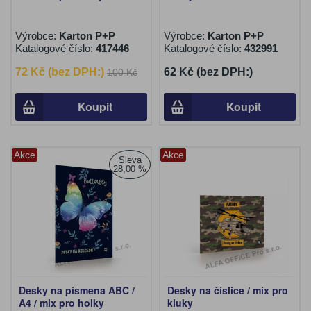
Výrobce:
Karton P+P
Výrobce:
Karton P+P
Katalogové číslo:
417446
Katalogové číslo:
432991
72 Kč (bez DPH:)
62 Kč (bez DPH:)
100 Kč
Koupit
Koupit
Akce
Akce
Sleva
28,00 %
Desky na písmena ABC /
Desky na číslice / mix pro
A4 / mix pro holky
kluky