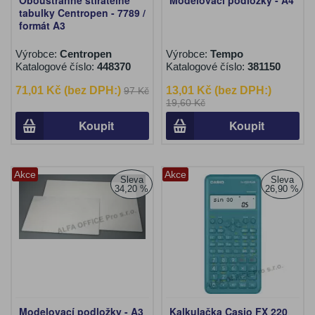
Oboustranně stíratelné
Modelovací podložky - A4
tabulky Centropen - 7789 /
formát A3
Výrobce:
Centropen
Výrobce:
Tempo
Katalogové číslo:
448370
Katalogové číslo:
381150
71,01 Kč (bez DPH:)
13,01 Kč (bez DPH:)
97 Kč
19,60 Kč
Koupit
Koupit
Akce
Akce
Sleva
Sleva
34,20 %
26,90 %
Modelovací podložky - A3
Kalkulačka Casio FX 220