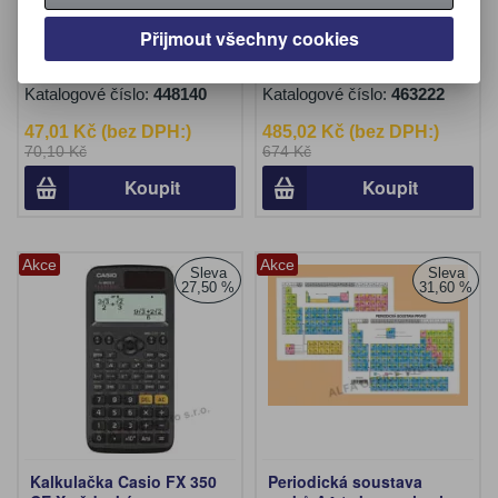
tabulka Centropen - 7719 /
CE X vědecká
formát A4 oboustranná
Přijmout všechny cookies
pro 1.třídu ZŠ
Výrobce:
Centropen
Výrobce:
Casio
Katalogové číslo:
448140
Katalogové číslo:
463222
47,01 Kč (bez DPH:)
485,02 Kč (bez DPH:)
70,10 Kč
674 Kč
Koupit
Koupit
Akce
Akce
Sleva
Sleva
27,50 %
31,60 %
Kalkulačka Casio FX 350
Periodická soustava