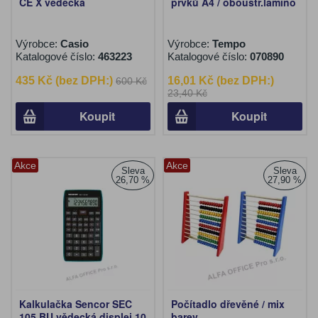
CE X vědecká
prvků A4 / oboustr.lamino
Výrobce:
Casio
Výrobce:
Tempo
Katalogové číslo:
463223
Katalogové číslo:
070890
435 Kč (bez DPH:)
16,01 Kč (bez DPH:)
600 Kč
23,40 Kč
Koupit
Koupit
Akce
Akce
Sleva
Sleva
26,70 %
27,90 %
Kalkulačka Sencor SEC
Počítadlo dřevěné / mix
105 BU vědecká displej 10
barev