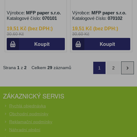
Výrobce:
MFP paper s.r.o.
Výrobce:
MFP paper s.r.o.
Katalogové číslo:
070101
Katalogové číslo:
070102
19,51 Kč (bez DPH:)
19,51 Kč (bez DPH:)
30,60 Kč
30,60 Kč
Koupit
Koupit
Strana
1
z
2
Celkem
29
záznamů
1
2
ZÁKAZNICKÝ SERVIS
Rychlá objednávka
Obchodní podmínky
Reklamační podmínky
Náhradní plnění