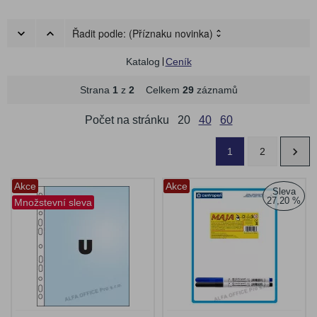
Řadit podle:
(Příznaku novinka)
Katalog
Ceník
Strana
1
z
2
Celkem
29
záznamů
Počet na stránku
20
40
60
1
2
Akce
Akce
Sleva
27,20 %
Množstevní sleva