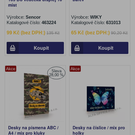
míst
Výrobce:
Sencor
Výrobce:
WIKY
Katalogové číslo:
463224
Katalogové číslo:
631013
99 Kč (bez DPH:)
65 Kč (bez DPH:)
135 Kč
90,20 Kč
Koupit
Koupit
Akce
Akce
Sleva
28,00 %
Desky na písmena ABC /
Desky na číslice / mix pro
A4 / mix pro kluky
holky