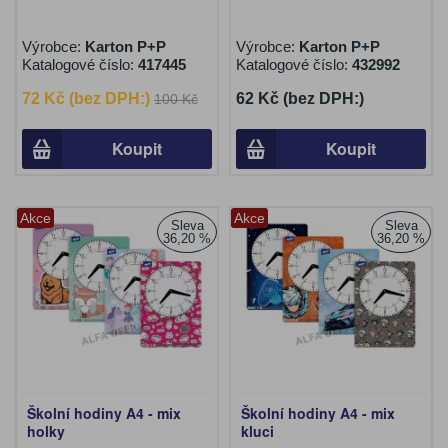
Výrobce:
Karton P+P
Výrobce:
Karton P+P
Katalogové číslo:
417445
Katalogové číslo:
432992
72 Kč (bez DPH:)
62 Kč (bez DPH:)
100 Kč
Koupit
Koupit
Akce
Akce
Sleva
Sleva
36,20 %
36,20 %
Školní hodiny A4 - mix
Školní hodiny A4 - mix
holky
kluci