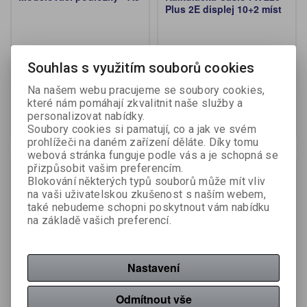
Plus 2E displej 10+2 míst
Výrobce:
Tempo
Výrobce:
Casio
Katalogové číslo:
381100
Katalogové číslo:
459990
Souhlas s využitím souborů cookies
25,01 Kč (bez DPH:)
299,02 Kč (bez DPH:)
38 Kč
Na našem webu pracujeme se soubory cookies,
409 Kč
které nám pomáhají zkvalitnit naše služby a
personalizovat nabídky.
Koupit
Koupit
Soubory cookies si pamatují, co a jak ve svém
prohlížeči na daném zařízení děláte. Díky tomu
webová stránka funguje podle vás a je schopná se
Akce
Akce
přizpůsobit vašim preferencím.
Sleva
Sleva
Blokování některých typů souborů může mít vliv
32,90 %
28,00 %
na vaši uživatelskou zkušenost s naším webem,
také nebudeme schopni poskytnout vám nabídku
na základě vašich preferencí.
Nastavení
Odmítnout vše
Oboustranně stíratelná
Kalkulačka Casio FX 85