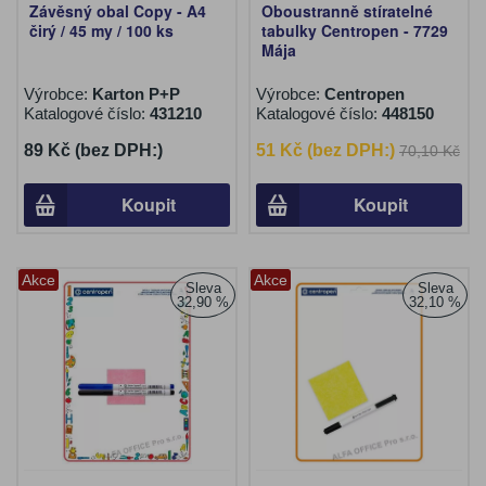
Závěsný obal Copy - A4
Oboustranně stíratelné
čirý / 45 my / 100 ks
tabulky Centropen - 7729
Mája
Výrobce:
Karton P+P
Výrobce:
Centropen
Katalogové číslo:
431210
Katalogové číslo:
448150
89 Kč (bez DPH:)
51 Kč (bez DPH:)
70,10 Kč
Koupit
Koupit
Akce
Akce
Sleva
Sleva
32,90 %
32,10 %