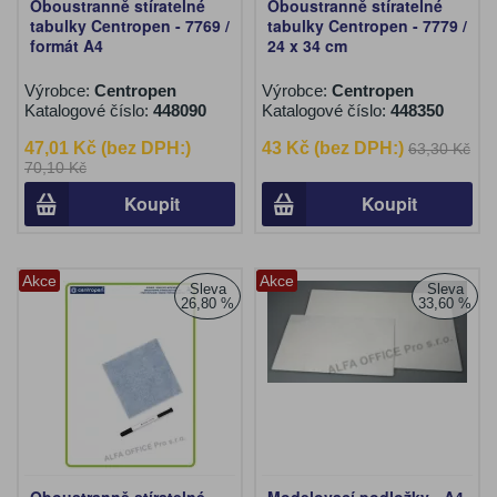
Oboustranně stíratelné
Oboustranně stíratelné
tabulky Centropen - 7769 /
tabulky Centropen - 7779 /
formát A4
24 x 34 cm
Výrobce:
Centropen
Výrobce:
Centropen
Katalogové číslo:
448090
Katalogové číslo:
448350
47,01 Kč (bez DPH:)
43 Kč (bez DPH:)
63,30 Kč
70,10 Kč
Koupit
Koupit
Akce
Akce
Sleva
Sleva
26,80 %
33,60 %