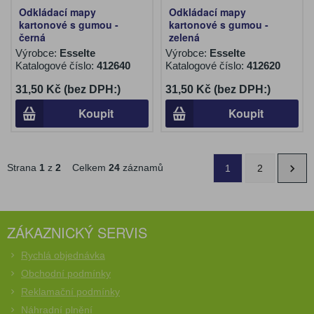
Odkládací mapy
Odkládací mapy
kartonové s gumou -
kartonové s gumou -
černá
zelená
Výrobce:
Esselte
Výrobce:
Esselte
Katalogové číslo:
412640
Katalogové číslo:
412620
31,50 Kč (bez DPH:)
31,50 Kč (bez DPH:)
Koupit
Koupit
Strana
1
z
2
Celkem
24
záznamů
1
2
ZÁKAZNICKÝ SERVIS
Rychlá objednávka
Obchodní podmínky
Reklamační podmínky
Náhradní plnění