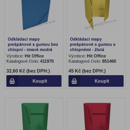
Odkládací mapy
Odkládací mapy
prešpánové s gumou bez
prešpánové s gumou s
chlopní - tmavě modrá
chlopněmi - žlutá
Výrobce:
Hit Office
Výrobce:
Hit Office
Katalogové číslo:
411970
Katalogové číslo:
851460
32,60 Kč (bez DPH:)
45 Kč (bez DPH:)
Koupit
Koupit