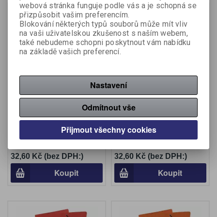
webová stránka funguje podle vás a je schopná se
přizpůsobit vašim preferencím.
Blokování některých typů souborů může mít vliv
na vaši uživatelskou zkušenost s naším webem,
také nebudeme schopni poskytnout vám nabídku
na základě vašich preferencí.
Nastavení
Odkládací mapy
Odkládací mapy
Odmítnout vše
prešpánové s gumou bez
prešpánové s gumou bez
chlopní - žlutá
chlopní - zelená
Přijmout všechny cookies
Výrobce:
Hit Office
Výrobce:
Hit Office
Katalogové číslo:
411940
Katalogové číslo:
411920
32,60 Kč (bez DPH:)
32,60 Kč (bez DPH:)
Koupit
Koupit