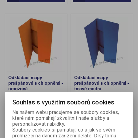
Odkládací mapy
Odkládací mapy
prešpánové s chlopněmi -
prešpánové s chlopněmi -
oranžová
tmavě modrá
Výrobce:
Hit Office
Výrobce:
Hit Office
Katalogové číslo:
412300
Katalogové číslo:
855290
Souhlas s využitím souborů cookies
26,30 Kč (bez DPH:)
26,30 Kč (bez DPH:)
Na našem webu pracujeme se soubory cookies,
které nám pomáhají zkvalitnit naše služby a
Koupit
Koupit
personalizovat nabídky.
Soubory cookies si pamatují, co a jak ve svém
prohlížeči na daném zařízení děláte. Díky tomu