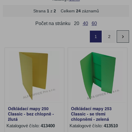
Strana
1
z
2
Celkem
24
záznamů
Počet na stránku
20
40
60
1
2
Odkládací mapy 250
Odkládací mapy 253
Classic - bez chlopně -
Classic - se třemi
žlutá
chlopněmi - zelená
Katalogové číslo:
413400
Katalogové číslo:
413510