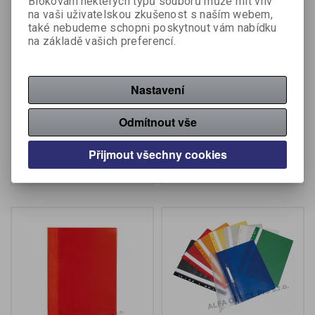
Blokování některých typů souborů může mít vliv
na vaši uživatelskou zkušenost s naším webem,
také nebudeme schopni poskytnout vám nabídku
na základě vašich preferencí.
Rychlovazač A4 plastový
Rychlovazač A4 plastový
Nastavení
s kapsou - černá
s kapsou - modrá
Výrobce:
Karton P+P
Výrobce:
Karton P+P
Katalogové číslo:
409050
Katalogové číslo:
409060
Odmítnout vše
52,50 Kč (bez DPH:)
52,50 Kč (bez DPH:)
Přijmout všechny cookies
Koupit
Koupit