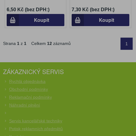
6,50 Kč (bez DPH:)
7,30 Kč (bez DPH:)
Koupit
Koupit
Strana
1
z
1
Celkem
12
záznamů
1
ZÁKAZNICKÝ SERVIS
Rychlá objednávka
Obchodní podmínky
Reklamační podmínky
Náhradní plnění
Servis kancelářské techniky
Potisk reklamních předmětů