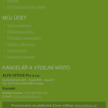
Kontakt
Ochrana osobních údajů
MŮJ ÚČET
Nová registrace
Oblíbené položky
Předchozí objednávky
Editace zákazníka
Změnit heslo
Nastavení cookies
KANCELÁŘ A VÝDEJNÍ MÍSTO
ALFA OFFICE Pro s.r.o.
Kutnohorská 426 - Areál PM – hala B7
111 01 Praha-Dolní Měcholupy
Kontakt
Mobilní telefon:
+420 602 689 541
E-mail:
obchod@alfaoffice.cz
Provozováno na platformě Zoner inShop
www.inshop.cz