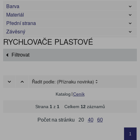
Barva
Materiál
Přední strana
Závěsný
RYCHLOVAČE PLASTOVÉ
Filtrovat
Řadit podle:
(Příznaku novinka)
Katalog
Ceník
Strana
1
z
1
Celkem
12
záznamů
Počet na stránku
20
40
60
1