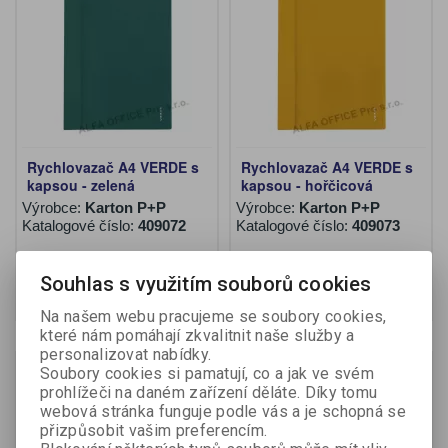
Rychlovazač A4 VERDE s
Rychlovazač A4 VERDE s
kapsou - zelená
kapsou - hořčicová
Výrobce:
Karton P+P
Výrobce:
Karton P+P
Katalogové číslo:
409072
Katalogové číslo:
409073
82,30 Kč (bez DPH:)
82,30 Kč (bez DPH:)
Souhlas s využitím souborů cookies
Koupit
Koupit
Na našem webu pracujeme se soubory cookies,
které nám pomáhají zkvalitnit naše služby a
personalizovat nabídky.
Soubory cookies si pamatují, co a jak ve svém
prohlížeči na daném zařízení děláte. Díky tomu
webová stránka funguje podle vás a je schopná se
přizpůsobit vašim preferencím.