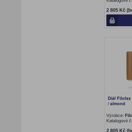
Katalogové č
2 805 Kč (b
Diář Filofax
/ almond
Výrobce:
Fil
Katalogové č
2 805 Kč (b