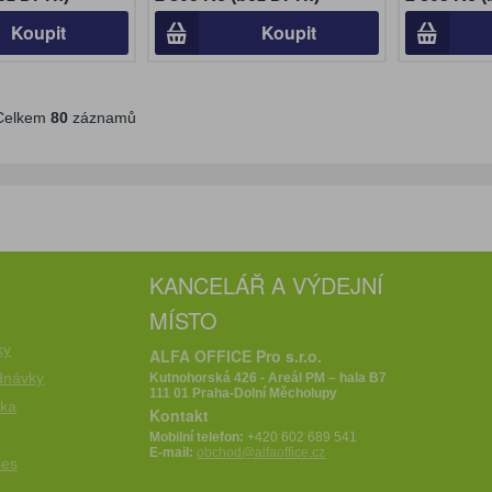
Koupit
Koupit
elkem
80
záznamů
KANCELÁŘ A VÝDEJNÍ
MÍSTO
e
ky
ALFA OFFICE Pro s.r.o.
dnávky
Kutnohorská 426 - Areál PM – hala B7
111 01 Praha-Dolní Měcholupy
íka
Kontakt
Mobilní telefon:
+420 602 689 541
E-mail:
obchod@alfaoffice.cz
ies