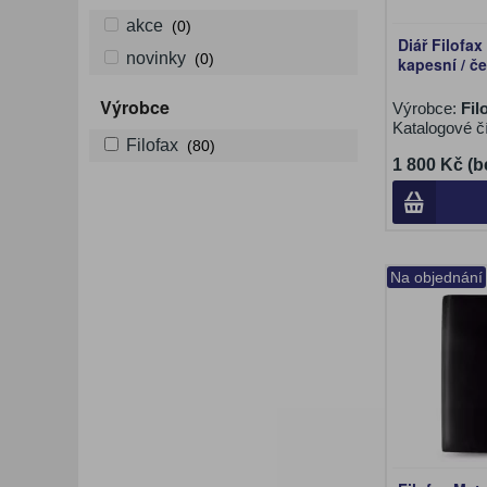
akce
(0)
Diář Filofax
novinky
(0)
kapesní / č
Výrobce
Výrobce:
Fil
Katalogové č
Filofax
(80)
1 800 Kč (b
Na objednání