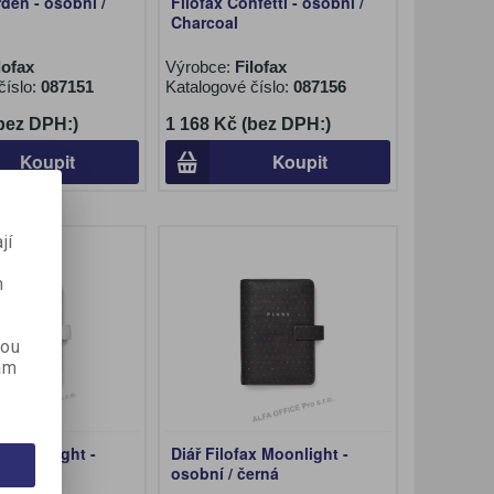
rden - osobní /
Filofax Confetti - osobní /
Charcoal
lofax
Výrobce:
Filofax
číslo:
087151
Katalogové číslo:
087156
(bez DPH:)
1 168 Kč (bez DPH:)
Koupit
Koupit
jí
m
kou
ám
ax Moonlight -
Diář Filofax Moonlight -
lá
osobní / černá