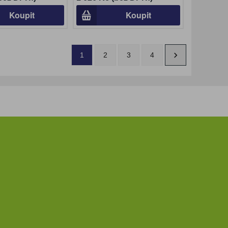
Koupit
Koupit
1
2
3
4