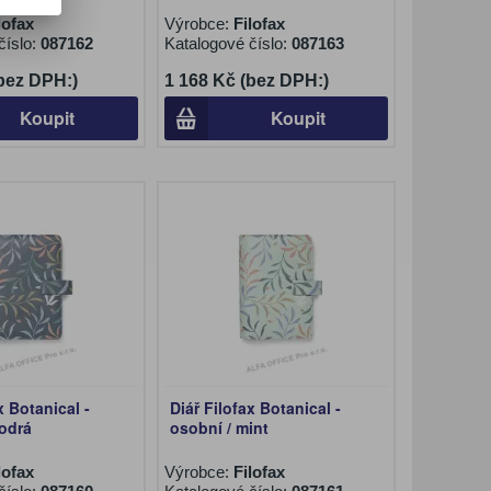
lofax
Výrobce:
Filofax
číslo:
087162
Katalogové číslo:
087163
(bez DPH:)
1 168 Kč (bez DPH:)
Koupit
Koupit
x Botanical -
Diář Filofax Botanical -
odrá
osobní / mint
lofax
Výrobce:
Filofax