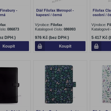
 Finsbury -
Diář Filofax Metropol -
Filofax Cla
erná
kapesní / černá
osobní / č
ofax
Výrobce:
Filofax
Výrobce:
Fi
íslo:
086873
Katalogové číslo:
086993
Katalogové 
ez DPH:)
976 Kč (bez DPH:)
5 417 Kč 
Koupit
Koupit