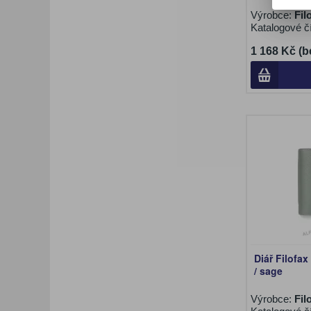
Výrobce:
Fil
Katalogové č
1 168 Kč (b
Diář Filofax
/ sage
Výrobce:
Fil