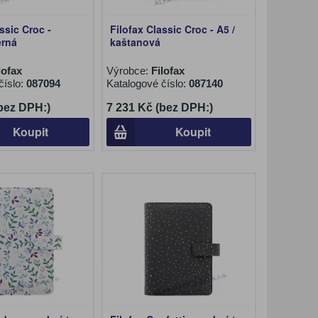
ssic Croc -
Filofax Classic Croc - A5 /
erná
kaštanová
lofax
Výrobce:
Filofax
číslo:
087094
Katalogové číslo:
087140
(bez DPH:)
7 231 Kč (bez DPH:)
Koupit
Koupit