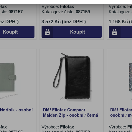
ofax
Výrobce:
Filofax
Výrobce:
Fi
íslo:
087157
Katalogové číslo:
087159
Katalogové 
ez DPH:)
3 572 Kč (bez DPH:)
1 168 Kč 
Koupit
Koupit
 Norfolk - osobní
Diář Filofax Compact
Diář Filofa
Malden Zip - osobní / černá
osobní / m
ofax
Výrobce:
Filofax
Výrobce:
Fi