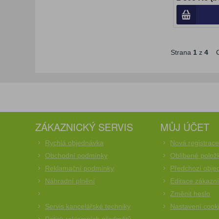
Strana
1
z
4
C
ZÁKAZNICKÝ SERVIS
MŮJ ÚČET
Rychlá objednávka
Nová registrac
Obchodní podmínky
Oblíbené polož
Reklamační podmínky
Předchozí obje
Náhradní plnění
Editace zákazn
Změnit heslo
Servis kancelářské techniky
Nastavení cook