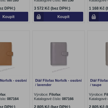
íslo:
087165
Katalogové číslo:
087158
Katalogové 
ez DPH:)
3 572 Kč (bez DPH:)
1 168 Kč 
Koupit
Koupit
 Norfolk - osobní
Diář Filofax Norfolk - osobní
Diář Filofa
/ lavender
/ taupe
ofax
Výrobce:
Filofax
Výrobce:
Fi
íslo:
087164
Katalogové číslo:
087166
Katalogové 
ez DPH:)
2 805 Kč (bez DPH:)
2 805 Kč 