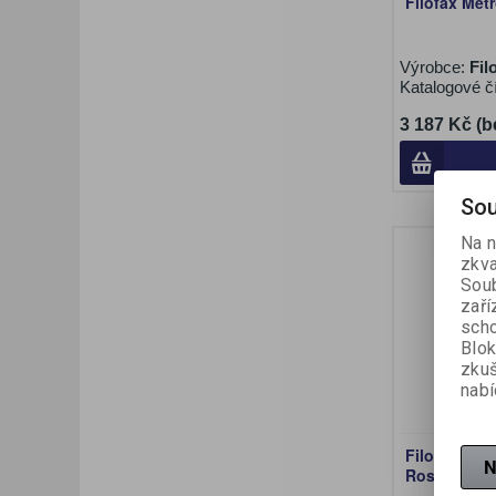
Filofax Metr
Výrobce:
Fil
Katalogové č
3 187 Kč (b
Sou
Na n
zkva
Soub
zaří
scho
Blok
zku
nabí
Filofax Conf
N
Rose Quart