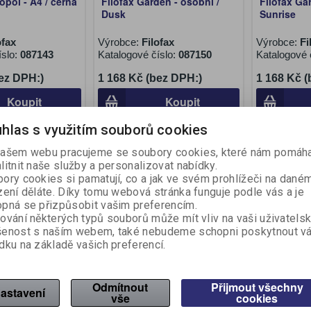
opol - A4 / černá
Filofax Garden - osobní /
Filofax Ga
Dusk
Sunrise
ofax
Výrobce:
Filofax
Výrobce:
Fi
íslo:
087143
Katalogové číslo:
087150
Katalogové 
ez DPH:)
1 168 Kč (bez DPH:)
1 168 Kč 
Koupit
Koupit
hlas s využitím souborů cookies
ašem webu pracujeme se soubory cookies, které nám pomáha
litnit naše služby a personalizovat nabídky.
ory cookies si pamatují, co a jak ve svém prohlížeči na dané
zení děláte. Díky tomu webová stránka funguje podle vás a je
pná se přizpůsobit vašim preferencím.
ování některých typů souborů může mít vliv na vaši uživatels
šenost s naším webem, také nebudeme schopni poskytnout v
dku na základě vašich preferencí.
etti - osobní /
Diář Filofax Compact
Diář Filof
Odmítnout
Přijmout všechny
astavení
vše
cookies
z
Malden Zip - osobní /
osobní / bí
růžová