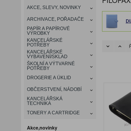
KANCELÁŘSKÝ
AKCE, SLEVY, NOVINKY
VÁNOCE
ROZDRUŽOVAČE
OBÁLKY
KONFERENČNÍ SPISOVKY
KRESLENÍ A MALOVÁNÍ
DEZINFEKCE-OCHRANA
KONVICE A DŽBÁNY
LAMINACE
NÁBYTEK
ARCHIVACE, POŘADAČE
D
OCHRANNÉ PRACOVNÍ
DÁRKOVÉ POTŘEBY
VIZITKY A JMENOVKY
TISKOPISY
NŮŽKY A NOŽE
PROSTŘEDKY NA PRANÍ
SLADKÉ POTRAVINY
ŠTÍTKOVAČE
PAPÍR A PAPÍROVÉ
POMŮCKY
VÝROBKY
KANCELÁŘSKÉ
TAŠKY, KUFRY, AKTOVKY
POTŘEBY
SMART DOPLŇKY
TABULE, NÁSTĚNKY
Ř
A OBALY
KANCELÁŘSKÉ
VYBAVENÍ/SKLAD
ŠKOLNÍ A VÝTVARNÉ
POTŘEBY
DROGERIE A ÚKLID
OBČERSTVENÍ, NÁDOBÍ
KANCELÁŘSKÁ
TECHNIKA
TONERY A CARTRIDGE
Akce,novinky