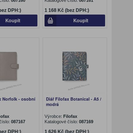
číslo:
087160
Katalogové číslo:
087161
(bez DPH:)
1 168 Kč (bez DPH:)
Koupit
Koupit
x Norfolk - osobní
Diář Filofax Botanical - A5 /
modrá
lofax
Výrobce:
Filofax
číslo:
087167
Katalogové číslo:
087169
(bez DPH:)
1 626 Kč (bez DPH:)