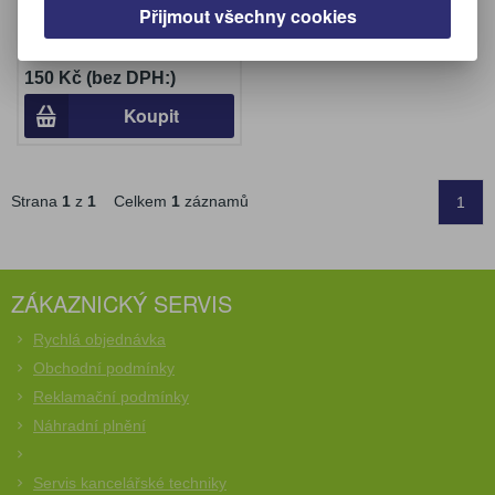
Přijmout všechny cookies
Výrobce:
S+K Label
Katalogové číslo:
526040
150 Kč (bez DPH:)
Koupit
Strana
1
z
1
Celkem
1
záznamů
1
ZÁKAZNICKÝ SERVIS
Rychlá objednávka
Obchodní podmínky
Reklamační podmínky
Náhradní plnění
Servis kancelářské techniky