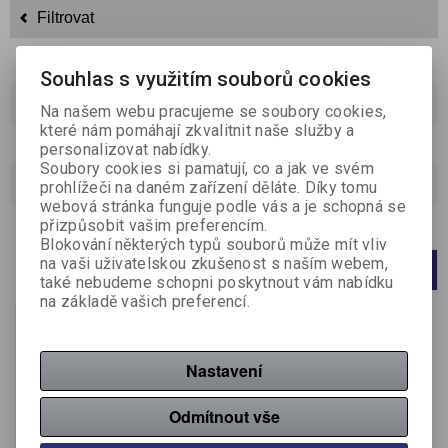
Filtrovat
Souhlas s využitím souborů cookies
Řadit podle:
(Příznaku novinka)
Na našem webu pracujeme se soubory cookies,
které nám pomáhají zkvalitnit naše služby a
Katalog
Ceník
personalizovat nabídky.
Soubory cookies si pamatují, co a jak ve svém
Strana
1
z
1
Celkem
1
záznamů
prohlížeči na daném zařízení děláte. Díky tomu
webová stránka funguje podle vás a je schopná se
přizpůsobit vašim preferencím.
Počet na stránku
20
40
60
Blokování některých typů souborů může mít vliv
na vaši uživatelskou zkušenost s naším webem,
1
také nebudeme schopni poskytnout vám nabídku
na základě vašich preferencí.
Nastavení
Odmítnout vše
Barvicí válečeky do kleští
Jolly - váleček