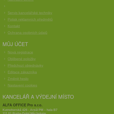
Servis kancelářské techniky
Potisk reklamních předmětů
Kontakt
Ochrana osobních údajů
MŮJ ÚČET
Nová registrace
Oblíbené položky
Předchozí objednávky
Editace zákazníka
Změnit heslo
Nastavení cookies
KANCELÁŘ A VÝDEJNÍ MÍSTO
ALFA OFFICE Pro s.r.o.
Kutnohorská 426 - Areál PM – hala B7
111 01 Praha-Dolní Měcholupy