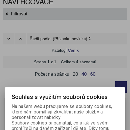
NAVLHČOVAČE
Filtrovat
Řadit podle:
(Příznaku novinka)
Katalog
Ceník
Strana
1
z
1
Celkem
4
záznamů
Počet na stránku
20
40
60
1
Souhlas s využitím souborů cookies
Na našem webu pracujeme se soubory cookies,
které nám pomáhají zkvalitnit naše služby a
personalizovat nabídky.
Soubory cookies si pamatují, co a jak ve svém
prohlížeči na daném zařízení děláte. Díky tomu