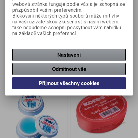
webová stránka funguje podle vás a je schopná se
přizpůsobit vašim preferencím.
Blokování některých typů souborů může mít vliv
na vaši uživatelskou zkušenost s naším webem,
také nebudeme schopni poskytnout vám nabídku
Navlhčovač CONCORDE s
Navlhčovač CONCORDE -
na základě vašich preferencí.
houbičkou - barevný mix
20 gr
Výrobce:
Concorde
Výrobce:
Concorde
Katalogové číslo:
300870
Katalogové číslo:
300880
Nastavení
21,30 Kč (bez DPH:)
47,90 Kč (bez DPH:)
Koupit
Koupit
Odmítnout vše
Přijmout všechny cookies