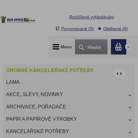
Rozšířené vyhledávání
Porovnávané (0)
Oblíbené (0)
Hledat
Menu
0
DROBNÉ KANCELÁŘSKÉ POTŘEBY
LAMA
AKCE, SLEVY, NOVINKY
ARCHIVACE, POŘADAČE
PAPÍR A PAPÍROVÉ VÝROBKY
KANCELÁŘSKÉ POTŘEBY