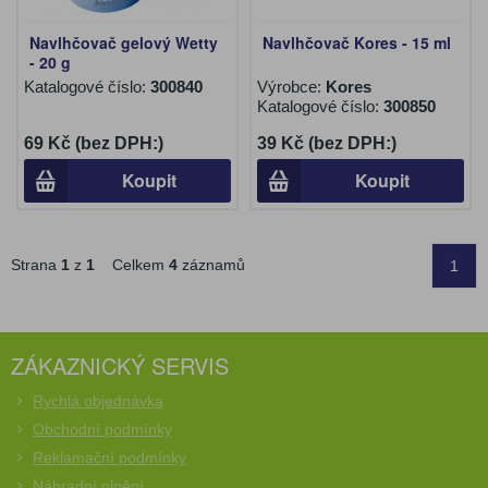
Navlhčovač gelový Wetty
Navlhčovač Kores - 15 ml
- 20 g
Katalogové číslo:
300840
Výrobce:
Kores
Katalogové číslo:
300850
69 Kč (bez DPH:)
39 Kč (bez DPH:)
Koupit
Koupit
Strana
1
z
1
Celkem
4
záznamů
1
ZÁKAZNICKÝ SERVIS
Rychlá objednávka
Obchodní podmínky
Reklamační podmínky
Náhradní plnění