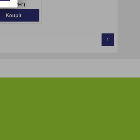
 (bez DPH:)
Koupit
1