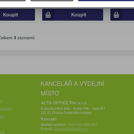
ez DPH:)
92,90 Kč (bez DPH:)
104,70 Kč
Koupit
Koupit
elkem
3
záznamů
KANCELÁŘ A VÝDEJNÍ
MÍSTO
e
ky
ALFA OFFICE Pro s.r.o.
dnávky
Kutnohorská 426 - Areál PM – hala B7
111 01 Praha-Dolní Měcholupy
íka
Kontakt
Mobilní telefon:
+420 602 689 541
E-mail:
obchod@alfaoffice.cz
ies