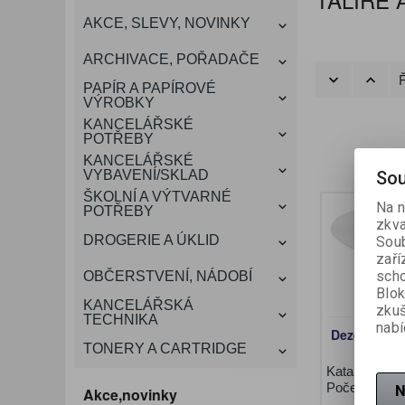
KANCELÁŘSKÝ
AKCE, SLEVY, NOVINKY
VÁNOCE
ROZDRUŽOVAČE
OBÁLKY
KONFERENČNÍ SPISOVKY
KRESLENÍ A MALOVÁNÍ
DEZINFEKCE-OCHRANA
KONVICE A DŽBÁNY
LAMINACE
NÁBYTEK
ARCHIVACE, POŘADAČE
OCHRANNÉ PRACOVNÍ
Ř
DÁRKOVÉ POTŘEBY
VIZITKY A JMENOVKY
TISKOPISY
NŮŽKY A NOŽE
PROSTŘEDKY NA PRANÍ
SLADKÉ POTRAVINY
ŠTÍTKOVAČE
PAPÍR A PAPÍROVÉ
POMŮCKY
VÝROBKY
KANCELÁŘSKÉ
TAŠKY, KUFRY, AKTOVKY
POTŘEBY
SMART DOPLŇKY
TABULE, NÁSTĚNKY
A OBALY
KANCELÁŘSKÉ
Sou
VYBAVENÍ/SKLAD
ŠKOLNÍ A VÝTVARNÉ
Na n
POTŘEBY
zkva
DROGERIE A ÚKLID
Soub
zaří
scho
OBČERSTVENÍ, NÁDOBÍ
Blok
KANCELÁŘSKÁ
zku
TECHNIKA
nabí
Dezertní tal
TONERY A CARTRIDGE
Katalogové č
N
Počet v bale
Akce,novinky