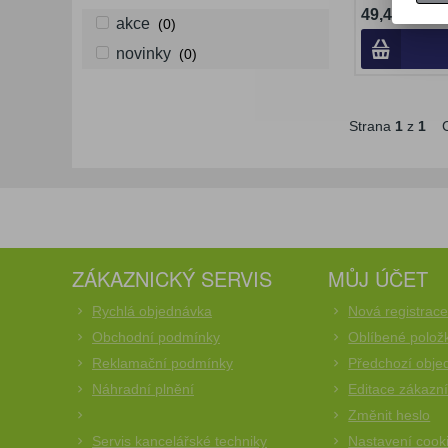
49,40 Kč (b
akce
(0)
novinky
(0)
Strana
1
z
1
C
ZÁKAZNICKÝ SERVIS
MŮJ ÚČET
Rychlá objednávka
Nová registrac
Obchodní podmínky
Oblíbené polož
Reklamační podmínky
Předchozí obje
Náhradní plnění
Editace zákazn
Změnit heslo
Servis kancelářské techniky
Nastavení cook