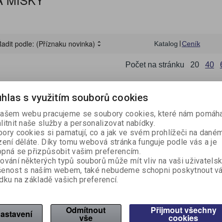
KUCHYŇSKÉ NÁŘADÍ A
REGISTRAČNÍ
SPISOVKY A SPISO
LEPIDLA A OPRAVN
OSVĚŽOVAČE, VŮNĚ
ECO produkty
RYCHLOVAZAČE
PAPÍR
LEPICÍ PÁSKY
LAMPIČKY A HODINY
ŠKOLNÍ VÝBAVA
HYGIENICKÉ POTŘEBY
MNOŽSTEVNÍ SLEV
PÁSKY DO POKLAD
LÉKÁRNY A NÁPLA
VÝTVARNÁ VÝCHO
NÁDOBÍ
ŘEZAČKY
POMŮCKY
POKLADNY
DESKY
PROSTŘEDKY
SVÍČKY
ZÁVĚSNÉ A ZAKLÁDACÍ
PREZENTAČNÍ STOJANY,
OCLEAN SONICKÉ
TERMOSKY A
adit podle:
(Příznaku novinka)
Katalog
Ceník
HOME-OFFICE
ZÁZNAMNÍ KOSTKY
PSACÍ POTŘEBY
ÚKLIDOVÉ VYBAVENÍ
SLANÉ POTRAVINY
TERMOVAZBA
RAZÍTKA
PŘÍSLUŠENSTVÍ K 
ZÁSOBNÍKY
OBALY
RÁMY A KAPSY
KARTÁČKY
TERMOHRNKY
Počet na stránku
20
40
GAME ZONA
VYBAVENÍ SKLADU
ZAHRADA A NÁŘAD
hlas s využitím souborů cookies
ašem webu pracujeme se soubory cookies, které nám pomáha
litnit naše služby a personalizovat nabídky.
ory cookies si pamatují, co a jak ve svém prohlížeči na dané
zení děláte. Díky tomu webová stránka funguje podle vás a je
pná se přizpůsobit vašim preferencím.
ování některých typů souborů může mít vliv na vaši uživatels
šenost s naším webem, také nebudeme schopni poskytnout v
dku na základě vašich preferencí.
íř / prům.20 cm
Miska hluboká polévková /
Talíř mělk
prům.14 cm
íslo:
850004
Katalogové číslo:
850005
Katalogové 
Odmítnout
Přijmout všechny
astavení
ní:
6 ks
Počet v balení:
6 ks
Počet v bal
vše
cookies