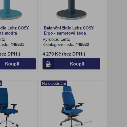
idle Leitz COSY
Balanční židle Leitz COSY
dná modrá
Ergo - sametově šedá
itz
Výrobce:
Leitz
číslo:
448531
Katalogové číslo:
448532
(bez DPH:)
4 279 Kč (bez DPH:)
Koupit
Koupit
í
Na objednání