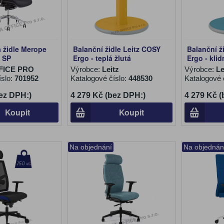
 židle Merope
Balanční židle Leitz COSY
Balanční ž
 SP
Ergo - teplá žlutá
Ergo - kli
FICE PRO
Výrobce:
Leitz
Výrobce:
Le
íslo:
701952
Katalogové číslo:
448530
Katalogové 
ez DPH:)
4 279 Kč (bez DPH:)
4 279 Kč 
Koupit
Koupit
Na objednání
Na objednán