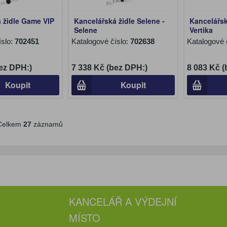
 židle Game VIP
Kancelářská židle Selene -
Kancelářsk
Selene
Vertika
íslo:
702451
Katalogové číslo:
702638
Katalogové 
ez DPH:)
7 338 Kč (bez DPH:)
8 083 Kč 
Koupit
Koupit
elkem
27
záznamů
KANCELÁŘ A VÝDEJNÍ
MÍSTO
e