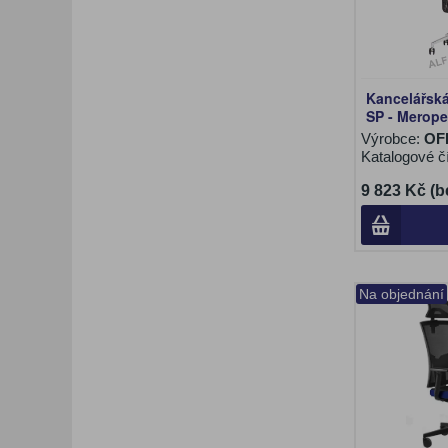
Kancelářská
SP - Merope
Výrobce:
OF
Katalogové č
9 823 Kč (b
Na objednání