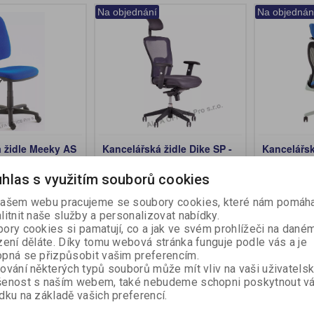
Na objednání
Na objednán
 židle Meeky AS
Kancelářská židle Dike SP -
Kancelářsk
Dike SP
Saturn
íslo:
hlas s využitím souborů cookies
702710
Katalogové číslo:
701950
Katalogové 
ašem webu pracujeme se soubory cookies, které nám pomáha
ez DPH:)
4 977 Kč (bez DPH:)
7 278 Kč 
litnit naše služby a personalizovat nabídky.
ory cookies si pamatují, co a jak ve svém prohlížeči na dané
Koupit
Koupit
zení děláte. Díky tomu webová stránka funguje podle vás a je
pná se přizpůsobit vašim preferencím.
ování některých typů souborů může mít vliv na vaši uživatels
šenost s naším webem, také nebudeme schopni poskytnout v
Na objednání
Akce
dku na základě vašich preferencí.
Na objednán