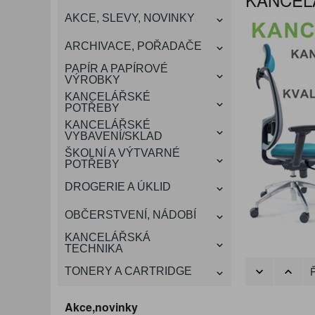
KANCELÁŘSKÝ
AKCE, SLEVY, NOVINKY
VÁNOCE
ROZDRUŽOVAČE
OBÁLKY
KONFERENČNÍ SPISOVKY
KRESLENÍ A MALOVÁNÍ
DEZINFEKCE-OCHRANA
KONVICE A DŽBÁNY
LAMINACE
NÁBYTEK
ARCHIVACE, POŘADAČE
OCHRANNÉ PRACOVNÍ
DÁRKOVÉ POTŘEBY
VIZITKY A JMENOVKY
TISKOPISY
NŮŽKY A NOŽE
PROSTŘEDKY NA PRANÍ
SLADKÉ POTRAVINY
ŠTÍTKOVAČE
PAPÍR A PAPÍROVÉ
POMŮCKY
VÝROBKY
KANCELÁŘSKÉ
TAŠKY, KUFRY, AKTOVKY
POTŘEBY
SMART DOPLŇKY
TABULE, NÁSTĚNKY
A OBALY
KANCELÁŘSKÉ
VYBAVENÍ/SKLAD
ŠKOLNÍ A VÝTVARNÉ
POTŘEBY
DROGERIE A ÚKLID
OBČERSTVENÍ, NÁDOBÍ
KANCELÁŘSKÁ
TECHNIKA
Ř
TONERY A CARTRIDGE
Akce,novinky