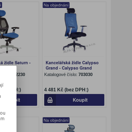
í
Na objednání
á židle Saturn -
Kancelářská židle Calypso
Grand - Calypso Grand
číslo:
702230
Katalogové číslo:
703030
jí
(bez DPH:)
4 481 Kč (bez DPH:)
m
Koupit
Koupit
kou
ám
Na objednání
í