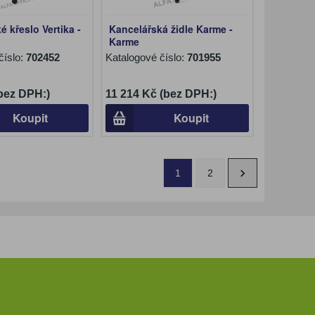
é křeslo Vertika -
Kancelářská židle Karme -
Karme
číslo:
702452
Katalogové číslo:
701955
(bez DPH:)
11 214 Kč (bez DPH:)
Koupit
Koupit
1
2