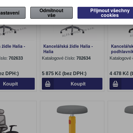
Odmítnout
Přijmout všechny
astavení
vše
cookies
židle Halia -
Kancelářská židle Halia -
Kancelářsk
Halia
podhlavní
íslo:
702633
Katalogové číslo:
702634
Katalogové 
ez DPH:)
5 875 Kč (bez DPH:)
4 478 Kč 
Koupit
Koupit