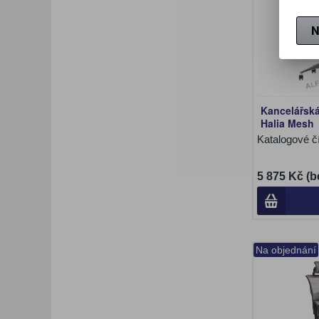
N
Kancelářská 
Halia Mesh
Katalogové č
5 875 Kč (b
Na objednání