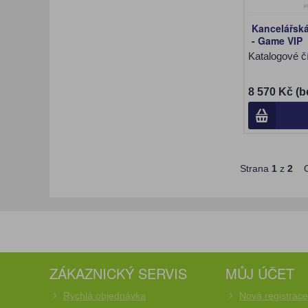
Kancelářská
- Game VIP
Katalogové č
8 570 Kč (b
Strana
1
z
2
C
ZÁKAZNICKÝ SERVIS
MŮJ ÚČET
Rychlá objednávka
Nová registrac