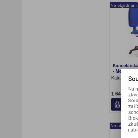
Na objednání
Kancelářská
- Meeky AS
Katalogové č
Sou
Na n
1 646 Kč (b
zkva
Soub
zaří
scho
Blok
zku
Na objednání
nabí