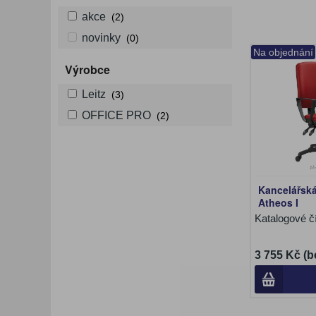
akce
(2)
novinky
(0)
Na objednání
Výrobce
Leitz
(3)
OFFICE PRO
(2)
Kancelářská 
Atheos I
Katalogové č
3 755 Kč (b