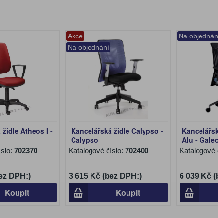
Akce
Na objednán
Na objednání
židle Atheos I -
Kancelářská židle Calypso -
Kancelářsk
Calypso
Alu - Gale
íslo:
702370
Katalogové číslo:
702400
Katalogové 
ez DPH:)
3 615 Kč (bez DPH:)
6 039 Kč 
Koupit
Koupit