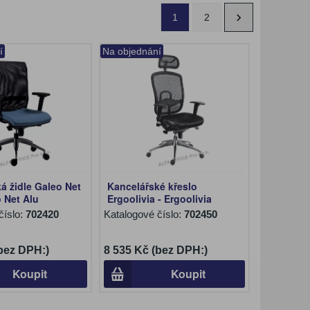
1
2
í
Na objednání
á židle Galeo Net
Kancelářské křeslo
o Net Alu
Ergoolivia - Ergoolivia
číslo:
702420
Katalogové číslo:
702450
(bez DPH:)
8 535 Kč (bez DPH:)
Koupit
Koupit