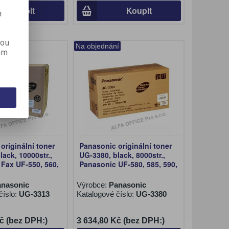
Koupit
Koupit
m
kou
í
Na objednání
ám
originální toner
Panasonic originální toner
lack, 10000str.,
UG-3380, black, 8000str.,
Fax UF-550, 560,
Panasonic UF-580, 585, 590,
anasonic
Výrobce:
Panasonic
číslo:
UG-3313
Katalogové číslo:
UG-3380
č (bez DPH:)
3 634,80 Kč (bez DPH:)