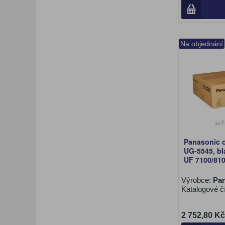
Na objednání
Panasonic o
UG-5545, bl
UF 7100/81
Výrobce:
Pan
Katalogové č
2 752,80 Kč