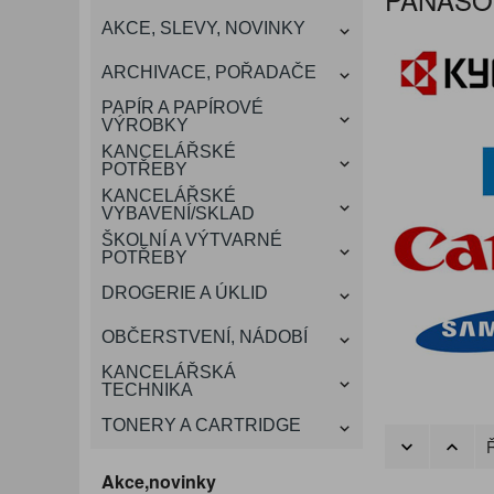
KANCELÁŘSKÝ
AKCE, SLEVY, NOVINKY
VÁNOCE
ROZDRUŽOVAČE
OBÁLKY
KONFERENČNÍ SPISOVKY
KRESLENÍ A MALOVÁNÍ
DEZINFEKCE-OCHRANA
KONVICE A DŽBÁNY
LAMINACE
NÁBYTEK
ARCHIVACE, POŘADAČE
OCHRANNÉ PRACOVNÍ
DÁRKOVÉ POTŘEBY
VIZITKY A JMENOVKY
TISKOPISY
NŮŽKY A NOŽE
PROSTŘEDKY NA PRANÍ
SLADKÉ POTRAVINY
ŠTÍTKOVAČE
PAPÍR A PAPÍROVÉ
POMŮCKY
VÝROBKY
KANCELÁŘSKÉ
TAŠKY, KUFRY, AKTOVKY
POTŘEBY
SMART DOPLŇKY
TABULE, NÁSTĚNKY
A OBALY
KANCELÁŘSKÉ
VYBAVENÍ/SKLAD
ŠKOLNÍ A VÝTVARNÉ
POTŘEBY
DROGERIE A ÚKLID
OBČERSTVENÍ, NÁDOBÍ
KANCELÁŘSKÁ
TECHNIKA
TONERY A CARTRIDGE
Ř
Akce,novinky