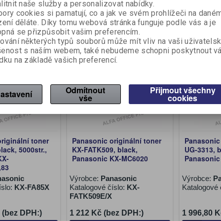
litnit naše služby a personalizovat nabídky.
Koupit
Koupit
ory cookies si pamatují, co a jak ve svém prohlížeči na dané
zení děláte. Díky tomu webová stránka funguje podle vás a je
pná se přizpůsobit vašim preferencím.
ování některých typů souborů může mít vliv na vaši uživatels
Na objednání
Na objednán
šenost s naším webem, také nebudeme schopni poskytnout v
dku na základě vašich preferencí.
Odmítnout
Přijmout všechny
astavení
vše
cookies
riginální toner
Panasonic originální toner
Panasonic 
ack, 5000str.,
KX-FATK509, black,
UG-3313, b
KX-
Panasonic KX-MC6020
Panasonic 
,83
asonic
Výrobce:
Panasonic
Výrobce:
P
íslo:
KX-FA85X
Katalogové číslo:
KX-
Katalogové 
FATK509E/X
 (bez DPH:)
1 212 Kč (bez DPH:)
1 996,80 K