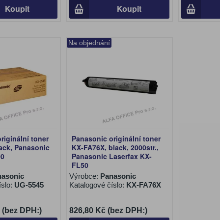
Koupit
Koupit
Na objednání
riginální toner
Panasonic originální toner
ack, Panasonic
KX-FA76X, black, 2000str.,
00
Panasonic Laserfax KX-
FL50
asonic
Výrobce:
Panasonic
íslo:
UG-5545
Katalogové číslo:
KX-FA76X
 (bez DPH:)
826,80 Kč (bez DPH:)