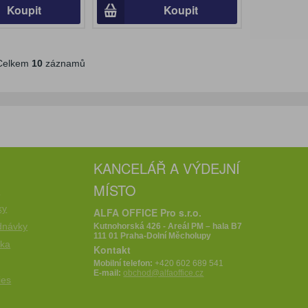
Koupit
Koupit
elkem
10
záznamů
KANCELÁŘ A VÝDEJNÍ
MÍSTO
e
ky
ALFA OFFICE Pro s.r.o.
dnávky
Kutnohorská 426 - Areál PM – hala B7
111 01 Praha-Dolní Měcholupy
íka
Kontakt
Mobilní telefon:
+420 602 689 541
E-mail:
obchod@alfaoffice.cz
ies