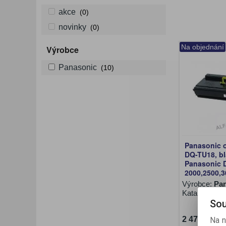
akce
(0)
novinky
(0)
Na objednání
Výrobce
Panasonic
(10)
Panasonic o
DQ-TU18, bla
Panasonic 
2000,2500,3
Výrobce:
Pan
Katalogové č
Sou
2 472 Kč (b
Na n