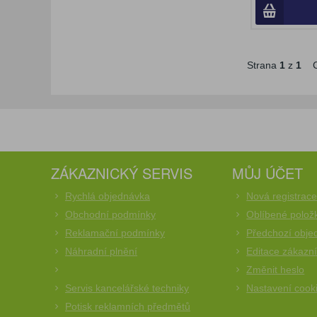
Strana
1
z
1
C
ZÁKAZNICKÝ SERVIS
MŮJ ÚČET
Rychlá objednávka
Nová registrac
Obchodní podmínky
Oblíbené polož
Reklamační podmínky
Předchozí obje
Náhradní plnění
Editace zákazn
Změnit heslo
Servis kancelářské techniky
Nastavení cook
Potisk reklamních předmětů