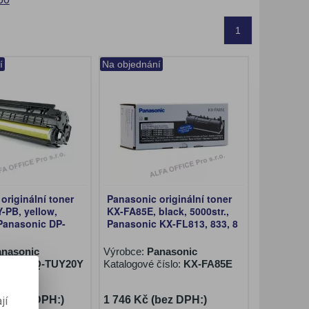
1
í
Na objednání
originální toner
Panasonic originální toner
-PB, yellow,
KX-FA85E, black, 5000str.,
 Panasonic DP-
Panasonic KX-FL813, 833, 8
anasonic
Výrobce:
Panasonic
číslo:
DQ-TUY20Y
Katalogové číslo:
KX-FA85E
č (bez DPH:)
1 746 Kč (bez DPH:)
jí