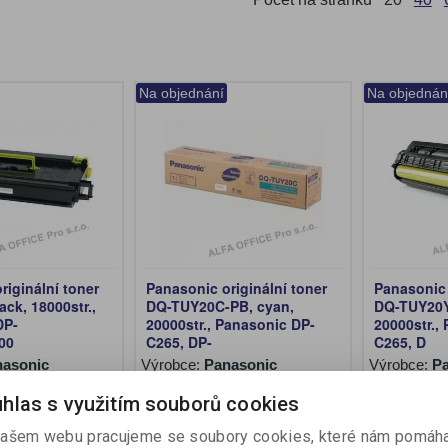
Na objednání
Na objednán
riginální toner
Panasonic originální toner
Panasonic 
ck, 18000str.,
DQ-TUY20C-PB, cyan,
DQ-TUY20Y
DP-
20000str., Panasonic DP-
20000str.,
00
C265, DP-
C265, D
asonic
Výrobce:
Panasonic
Výrobce:
P
íslo:
DQ-TU18B
Katalogové číslo:
DQ-TUY20C
Katalogové 
hlas s využitím souborů cookies
ez DPH:)
2 660,40 Kč (bez DPH:)
3 026,40 K
ašem webu pracujeme se soubory cookies, které nám pomáha