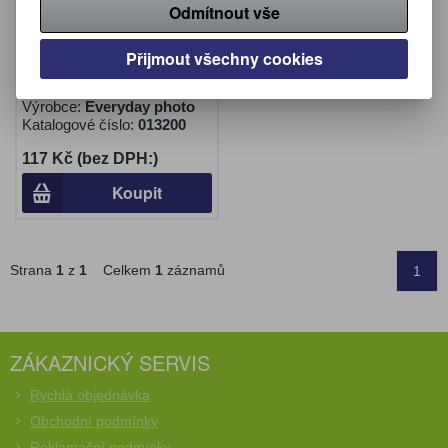
Odmítnout vše
Přijmout všechny cookies
Everyday photo fotopapír
A4 20 listů 200 g
Výrobce:
Everyday photo
Katalogové číslo:
013200
117 Kč (bez DPH:)
Koupit
Strana
1
z
1
Celkem
1
záznamů
1
ZÁKAZNICKÝ SERVIS
Rychlá objednávka
Obchodní podmínky
Reklamační podmínky