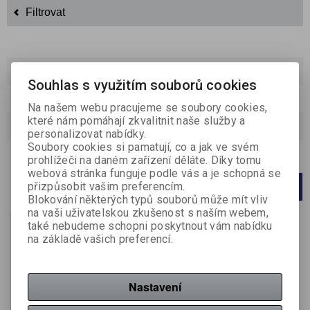
Filtrovat
Řadit podle:
(Příznaku novinka)
Souhlas s využitím souborů cookies
Katalog
Ceník
Na našem webu pracujeme se soubory cookies,
které nám pomáhají zkvalitnit naše služby a
Strana
1
z
1
Celkem
1
záznamů
personalizovat nabídky.
Soubory cookies si pamatují, co a jak ve svém
Počet na stránku
20
40
60
prohlížeči na daném zařízení děláte. Díky tomu
webová stránka funguje podle vás a je schopná se
přizpůsobit vašim preferencím.
1
Blokování některých typů souborů může mít vliv
na vaši uživatelskou zkušenost s naším webem,
také nebudeme schopni poskytnout vám nabídku
na základě vašich preferencí.
Nastavení