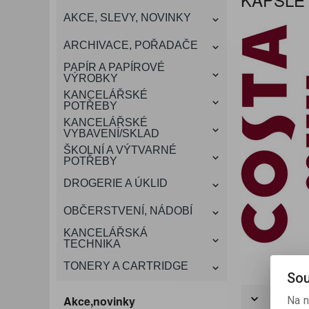
KANCELÁŘSKÝ
AKCE, SLEVY, NOVINKY
VÁNOCE
ROZDRUŽOVAČE
OBÁLKY
KONFERENČNÍ SPISOVKY
KRESLENÍ A MALOVÁNÍ
DEZINFEKCE-OCHRANA
KONVICE A DŽBÁNY
LAMINACE
NÁBYTEK
ARCHIVACE, POŘADAČE
OCHRANNÉ PRACOVNÍ
DÁRKOVÉ POTŘEBY
VIZITKY A JMENOVKY
TISKOPISY
NŮŽKY A NOŽE
PROSTŘEDKY NA PRANÍ
SLADKÉ POTRAVINY
ŠTÍTKOVAČE
PAPÍR A PAPÍROVÉ
POMŮCKY
VÝROBKY
KANCELÁŘSKÉ
TAŠKY, KUFRY, AKTOVKY
POTŘEBY
SMART DOPLŇKY
TABULE, NÁSTĚNKY
A OBALY
KANCELÁŘSKÉ
VYBAVENÍ/SKLAD
ŠKOLNÍ A VÝTVARNÉ
POTŘEBY
DROGERIE A ÚKLID
OBČERSTVENÍ, NÁDOBÍ
KANCELÁŘSKÁ
TECHNIKA
TONERY A CARTRIDGE
Sou
Ř
Akce,novinky
Na n