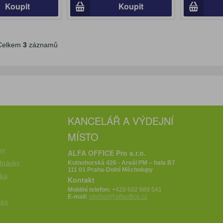
Koupit
Koupit
elkem
3
záznamů
KANCELÁŘ A VÝDEJNÍ
MÍSTO
e
ky
ALFA OFFICE Pro s.r.o.
dnávky
Kutnohorská 426 - Areál PM – hala B7
111 01 Praha-Dolní Měcholupy
íka
Kontakt
Mobilní telefon:
+420 602 689 541
E-mail:
obchod@alfaoffice.cz
ies