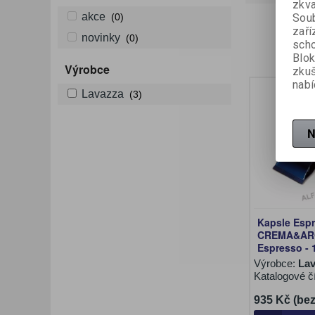
zkva
akce
Soub
(0)
zaří
novinky
(0)
scho
Blok
Výrobce
zku
nabí
Lavazza
(3)
N
Kapsle Espr
CREMA&AR
Espresso - 
Výrobce:
La
Katalogové č
935 Kč (be