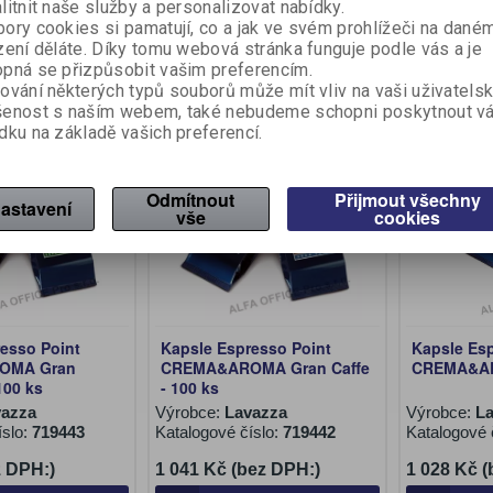
litnit naše služby a personalizovat nabídky.
ory cookies si pamatují, co a jak ve svém prohlížeči na dané
Počet na stránku
20
40
zení děláte. Díky tomu webová stránka funguje podle vás a je
pná se přizpůsobit vašim preferencím.
ování některých typů souborů může mít vliv na vaši uživatels
šenost s naším webem, také nebudeme schopni poskytnout v
dku na základě vašich preferencí.
Odmítnout
Přijmout všechny
astavení
vše
cookies
esso Point
Kapsle Espresso Point
Kapsle Es
OMA Gran
CREMA&AROMA Gran Caffe
CREMA&AR
100 ks
- 100 ks
vazza
Výrobce:
Lavazza
Výrobce:
L
íslo:
719443
Katalogové číslo:
719442
Katalogové 
z DPH:)
1 041 Kč (bez DPH:)
1 028 Kč 