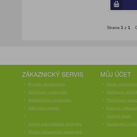
Strana
1
z
1
C
ZÁKAZNICKÝ SERVIS
MŮJ ÚČET
Rychlá objednávka
Nová registrac
Obchodní podmínky
Oblíbené polož
Reklamační podmínky
Předchozí obje
Náhradní plnění
Editace zákazn
Změnit heslo
Servis kancelářské techniky
Nastavení cook
Potisk reklamních předmětů