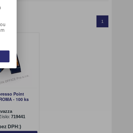
m
60
1
kou
ám
presso Point
OMA - 100 ks
avazza
číslo:
719441
(bez DPH:)