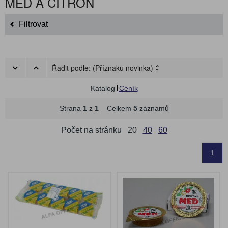
MED A CITRON
Filtrovat
Řadit podle:
(Příznaku novinka)
Katalog
Ceník
Strana
1
z
1
Celkem
5
záznamů
Počet na stránku
20
40
60
1