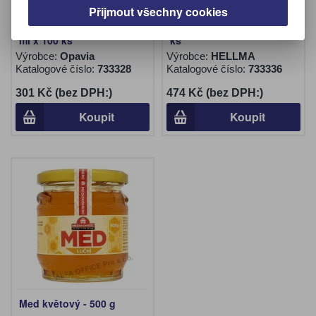
Přijmout všechny cookies
Citronový koncentrát - 4
Med porcovaný - 8 g / 100
ml x 100 ks
ks
Výrobce:
Opavia
Výrobce:
HELLMA
Katalogové číslo:
733328
Katalogové číslo:
733336
301 Kč (bez DPH:)
474 Kč (bez DPH:)
Koupit
Koupit
Med květový - 500 g