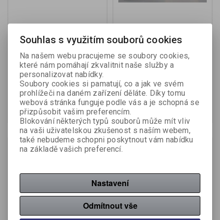
Souhlas s využitím souborů cookies
Citronový koncentrát -
Med porcovaný 20 g
citronek / 7,5 g x 10 ks
Na našem webu pracujeme se soubory cookies,
které nám pomáhají zkvalitnit naše služby a
Katalogové číslo:
720440
Katalogové číslo:
720251
personalizovat nabídky.
Soubory cookies si pamatují, co a jak ve svém
36,90 Kč (bez DPH:)
prohlížeči na daném zařízení děláte. Díky tomu
7,20 Kč (bez DPH:)
webová stránka funguje podle vás a je schopná se
Koupit
Koupit
přizpůsobit vašim preferencím.
Blokování některých typů souborů může mít vliv
na vaši uživatelskou zkušenost s naším webem,
také nebudeme schopni poskytnout vám nabídku
na základě vašich preferencí.
Nastavení
Odmítnout vše