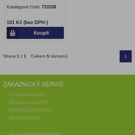
Katalogové číslo:
733338
101 Kč (bez DPH:)
Koupit
Strana
1
z
1
Celkem
5
záznamů
1
ZÁKAZNICKÝ SERVIS
Rychlá objednávka
Obchodní podmínky
Reklamační podmínky
Náhradní plnění
Servis kancelářské techniky