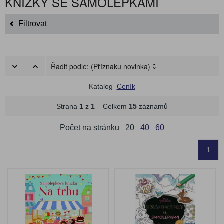
KNÍŽKY SE SAMOLEPKAMI
Filtrovat
Řadit podle:
(Příznaku novinka)
Katalog
Ceník
Strana
1
z
1
Celkem
15
záznamů
Počet na stránku
20
40
60
1