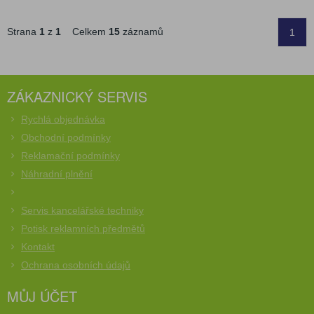
Strana
1
z
1
Celkem
15
záznamů
1
ZÁKAZNICKÝ SERVIS
Rychlá objednávka
Obchodní podmínky
Reklamační podmínky
Náhradní plnění
Servis kancelářské techniky
Potisk reklamních předmětů
Kontakt
Ochrana osobních údajů
MŮJ ÚČET