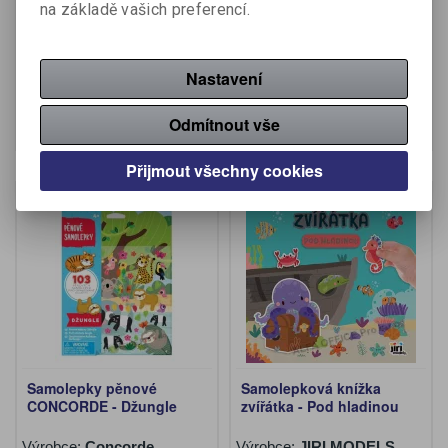
na základě vašich preferencí.
Výrobce:
JIRI MODELS
Výrobce:
Concorde
Katalogové číslo:
808236
Katalogové číslo:
808256
Nastavení
64,90 Kč (bez DPH:)
84,90 Kč (bez DPH:)
Koupit
Koupit
Odmítnout vše
Přijmout všechny cookies
Samolepky pěnové
Samolepková knížka
CONCORDE - Džungle
zvířátka - Pod hladinou
Výrobce:
Concorde
Výrobce:
JIRI MODELS