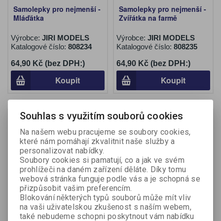
Samolepky pro nejmenší -
Samolepky pro nejmenší -
Mláďátka
Zvířátka na farmě
Výrobce:
JIRI MODELS
Výrobce:
JIRI MODELS
Katalogové číslo:
808234
Katalogové číslo:
808235
64,90 Kč (bez DPH:)
64,90 Kč (bez DPH:)
Koupit
Koupit
Souhlas s využitím souborů cookies
Na našem webu pracujeme se soubory cookies,
které nám pomáhají zkvalitnit naše služby a
personalizovat nabídky.
Soubory cookies si pamatují, co a jak ve svém
prohlížeči na daném zařízení děláte. Díky tomu
webová stránka funguje podle vás a je schopná se
přizpůsobit vašim preferencím.
Blokování některých typů souborů může mít vliv
na vaši uživatelskou zkušenost s naším webem,
Samolepky pro nejmenší -
Samolepky pěnové
také nebudeme schopni poskytnout vám nabídku
Zvířátka v ZOO
CONCORDE - Princezny