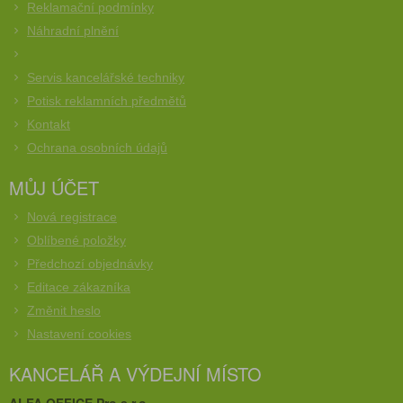
Reklamační podmínky
Náhradní plnění
Servis kancelářské techniky
Potisk reklamních předmětů
Kontakt
Ochrana osobních údajů
MŮJ ÚČET
Nová registrace
Oblíbené položky
Předchozí objednávky
Editace zákazníka
Změnit heslo
Nastavení cookies
KANCELÁŘ A VÝDEJNÍ MÍSTO