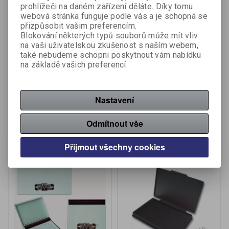
prohlížeči na daném zařízení děláte. Díky tomu
webová stránka funguje podle vás a je schopná se
přizpůsobit vašim preferencím.
Blokování některých typů souborů může mít vliv
na vaši uživatelskou zkušenost s naším webem,
Razítkové podušky -
Razítkové podušky -
také nebudeme schopni poskytnout vám nabídku
nenapuštěné - 155 x 80
nenapuštěné - 120 x 60
na základě vašich preferencí.
mm
mm
Výrobce:
Koh-i-noor
Výrobce:
Koh-i-noor
Katalogové číslo:
293450
Katalogové číslo:
293500
Nastavení
144 Kč (bez DPH:)
107 Kč (bez DPH:)
Koupit
Koupit
Odmítnout vše
Přijmout všechny cookies