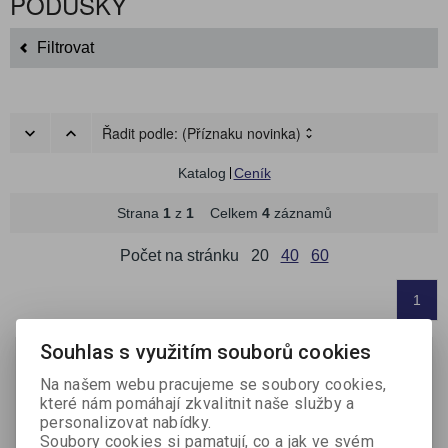
PODUŠKY
Filtrovat
Řadit podle:
(Příznaku novinka)
Katalog
Ceník
Strana
1
z
1
Celkem
4
záznamů
Počet na stránku
20
40
60
1
Souhlas s využitím souborů cookies
Na našem webu pracujeme se soubory cookies,
které nám pomáhají zkvalitnit naše služby a
personalizovat nabídky.
Soubory cookies si pamatují, co a jak ve svém