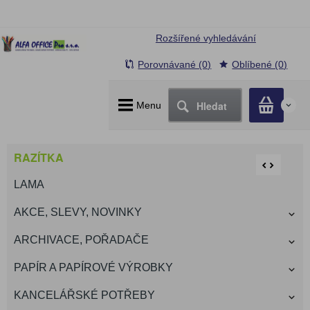
Rozšířené vyhledávání
Porovnávané (0)
Oblíbené (0)
Hledat
Menu
0
RAZÍTKA
LAMA
AKCE, SLEVY, NOVINKY
ARCHIVACE, POŘADAČE
PAPÍR A PAPÍROVÉ VÝROBKY
KANCELÁŘSKÉ POTŘEBY