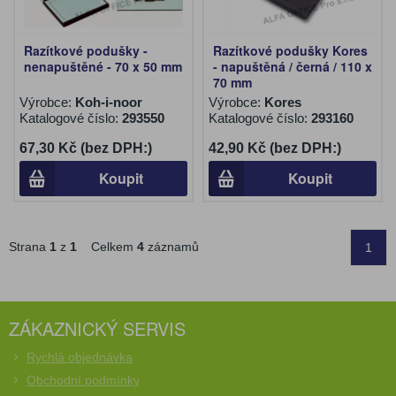
Razítkové podušky -
Razítkové podušky Kores
nenapuštěné - 70 x 50 mm
- napuštěná / černá / 110 x
70 mm
Výrobce:
Koh-i-noor
Výrobce:
Kores
Katalogové číslo:
293550
Katalogové číslo:
293160
67,30 Kč (bez DPH:)
42,90 Kč (bez DPH:)
Koupit
Koupit
Strana
1
z
1
Celkem
4
záznamů
1
ZÁKAZNICKÝ SERVIS
Rychlá objednávka
Obchodní podmínky