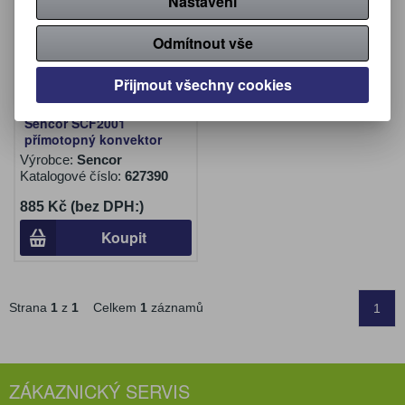
Nastavení
Odmítnout vše
Přijmout všechny cookies
Sencor SCF2001
přímotopný konvektor
Výrobce:
Sencor
Katalogové číslo:
627390
885 Kč (bez DPH:)
Koupit
Strana
1
z
1
Celkem
1
záznamů
1
ZÁKAZNICKÝ SERVIS