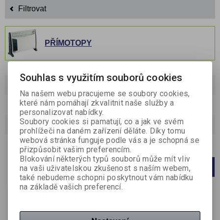
Filtrovat
PŘÍMOTOPY
Souhlas s využitím souborů cookies
Řadit podle:
(Příznaku novinka)
Na našem webu pracujeme se soubory cookies,
které nám pomáhají zkvalitnit naše služby a
Katalog
Ceník
personalizovat nabídky.
Soubory cookies si pamatují, co a jak ve svém
Strana
1
z
1
Celkem
1
záznamů
prohlížeči na daném zařízení děláte. Díky tomu
webová stránka funguje podle vás a je schopná se
Počet na stránku
20
40
60
přizpůsobit vašim preferencím.
Blokování některých typů souborů může mít vliv
1
na vaši uživatelskou zkušenost s naším webem,
také nebudeme schopni poskytnout vám nabídku
na základě vašich preferencí.
Na objednání