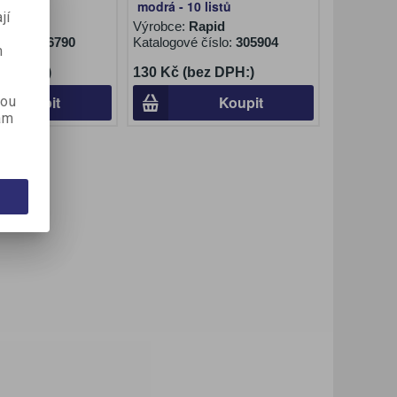
modrá - 10 listů
jí
apid
Výrobce:
Rapid
číslo:
306790
Katalogové číslo:
305904
m
ez DPH:)
130 Kč (bez DPH:)
Koupit
Koupit
kou
ám