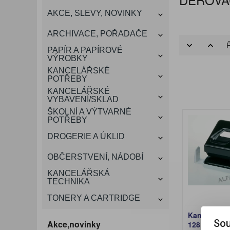
KANCELÁŘSKÝ
AKCE, SLEVY, NOVINKY
VÁNOCE
ROZDRUŽOVAČE
OBÁLKY
KONFERENČNÍ SPISOVKY
KRESLENÍ A MALOVÁNÍ
DEZINFEKCE-OCHRANA
KONVICE A DŽBÁNY
LAMINACE
NÁBYTEK
ARCHIVACE, POŘADAČE
OCHRANNÉ PRACOVNÍ
Ř
DÁRKOVÉ POTŘEBY
VIZITKY A JMENOVKY
TISKOPISY
NŮŽKY A NOŽE
PROSTŘEDKY NA PRANÍ
SLADKÉ POTRAVINY
ŠTÍTKOVAČE
PAPÍR A PAPÍROVÉ
POMŮCKY
VÝROBKY
KANCELÁŘSKÉ
TAŠKY, KUFRY, AKTOVKY
POTŘEBY
SMART DOPLŇKY
TABULE, NÁSTĚNKY
A OBALY
KANCELÁŘSKÉ
VYBAVENÍ/SKLAD
ŠKOLNÍ A VÝTVARNÉ
POTŘEBY
DROGERIE A ÚKLID
OBČERSTVENÍ, NÁDOBÍ
KANCELÁŘSKÁ
TECHNIKA
TONERY A CARTRIDGE
Kancelářsk
Sou
Akce,novinky
128 / černá -