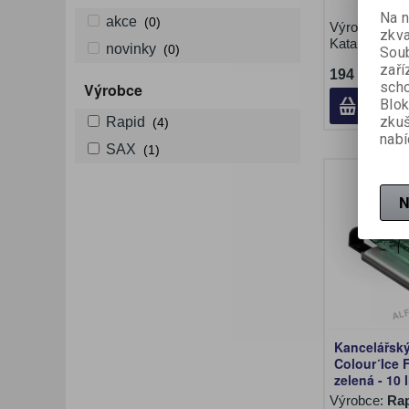
Na n
akce
(0)
Výrobce:
SA
zkva
Katalogové č
novinky
(0)
Soub
zaří
194 Kč (be
scho
Výrobce
Blok
zku
Rapid
(4)
nabí
SAX
(1)
N
Kancelářský
Colour´Ice 
zelená - 10 l
Výrobce:
Ra