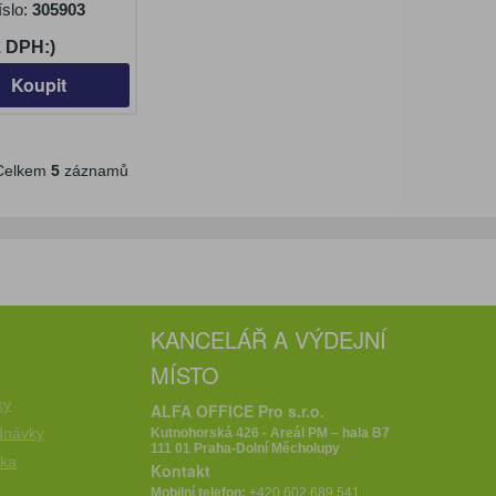
íslo:
305903
z DPH:)
Koupit
elkem
5
záznamů
KANCELÁŘ A VÝDEJNÍ
MÍSTO
e
ky
ALFA OFFICE Pro s.r.o.
dnávky
Kutnohorská 426 - Areál PM – hala B7
111 01 Praha-Dolní Měcholupy
íka
Kontakt
Mobilní telefon:
+420 602 689 541