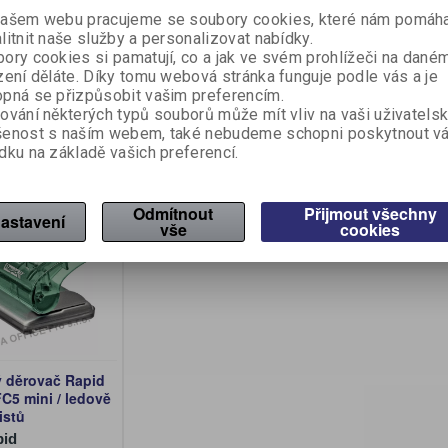
ašem webu pracujeme se soubory cookies, které nám pomáha
X
Výrobce:
Rapid
Výrobce:
R
litnit naše služby a personalizovat nabídky.
íslo:
305690
Katalogové číslo:
306800
Katalogové 
ory cookies si pamatují, co a jak ve svém prohlížeči na dané
zení děláte. Díky tomu webová stránka funguje podle vás a je
z DPH:)
154 Kč (bez DPH:)
149 Kč (b
pná se přizpůsobit vašim preferencím.
Koupit
Koupit
ování některých typů souborů může mít vliv na vaši uživatels
šenost s naším webem, také nebudeme schopni poskytnout v
dku na základě vašich preferencí.
Odmítnout
Přijmout všechny
astavení
vše
cookies
 děrovač Rapid
FC5 mini / ledově
istů
pid