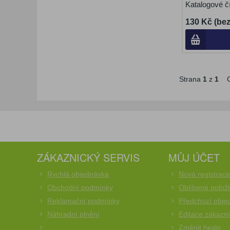
Katalogové č
130 Kč (be
Strana
1
z
1
C
ZÁKAZNICKÝ SERVIS
MŮJ ÚČET
Rychlá objednávka
Nová registrac
Obchodní podmínky
Oblíbené polož
Reklamační podmínky
Předchozí obje
Náhradní plnění
Editace zákazn
Změnit heslo