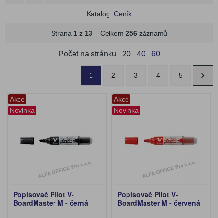
Katalog
Ceník
Strana
1
z
13
Celkem
256
záznamů
Počet na stránku
20
40
60
1
2
3
4
5
Akce
Akce
Novinka
Novinka
Popisovač Pilot V-
Popisovač Pilot V-
BoardMaster M - černá
BoardMaster M - červená