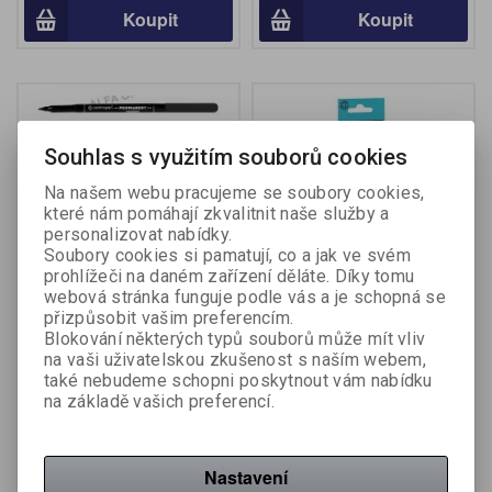
Koupit
Koupit
Souhlas s využitím souborů cookies
Na našem webu pracujeme se soubory cookies,
které nám pomáhají zkvalitnit naše služby a
personalizovat nabídky.
Soubory cookies si pamatují, co a jak ve svém
prohlížeči na daném zařízení děláte. Díky tomu
webová stránka funguje podle vás a je schopná se
50990
Popisovač Centropen
přizpůsobit vašim preferencím.
2536 permanentní / sada 4
Blokování některých typů souborů může mít vliv
ks
na vaši uživatelskou zkušenost s naším webem,
Katalogové číslo:
250990
Výrobce:
Centropen
také nebudeme schopni poskytnout vám nabídku
Katalogové číslo:
251010
na základě vašich preferencí.
8,80 Kč (bez DPH:)
34,80 Kč (bez DPH:)
Koupit
Koupit
Nastavení