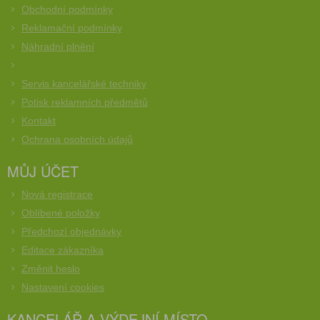
Obchodní podmínky
Reklamační podmínky
Náhradní plnění
Servis kancelářské techniky
Potisk reklamních předmětů
Kontakt
Ochrana osobních údajů
MŮJ ÚČET
Nová registrace
Oblíbené položky
Předchozí objednávky
Editace zákazníka
Změnit heslo
Nastavení cookies
KANCELÁŘ A VÝDEJNÍ MÍSTO