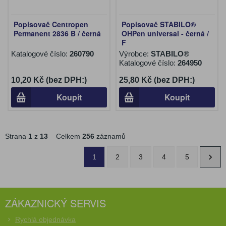
Popisovač Centropen
Popisovač STABILO®
Permanent 2836 B / černá
OHPen universal - černá /
F
Katalogové číslo:
260790
Výrobce:
STABILO®
Katalogové číslo:
264950
10,20 Kč (bez DPH:)
25,80 Kč (bez DPH:)
Koupit
Koupit
Strana
1
z
13
Celkem
256
záznamů
1
2
3
4
5
ZÁKAZNICKÝ SERVIS
Rychlá objednávka