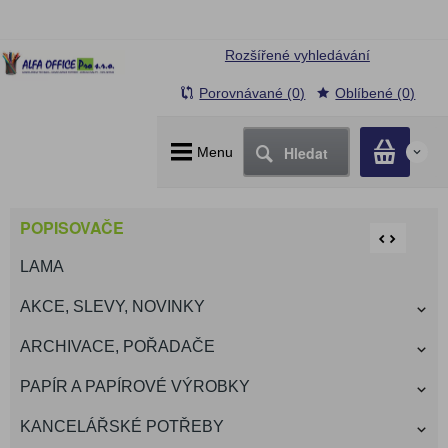
Rozšířené vyhledávání
Porovnávané (0)
Oblíbené (0)
Hledat
Menu
0
POPISOVAČE
LAMA
AKCE, SLEVY, NOVINKY
ARCHIVACE, POŘADAČE
PAPÍR A PAPÍROVÉ VÝROBKY
KANCELÁŘSKÉ POTŘEBY