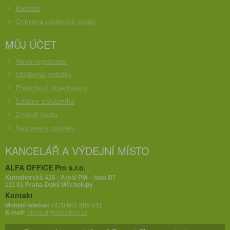
Kontakt
Ochrana osobních údajů
MŮJ ÚČET
Nová registrace
Oblíbené položky
Předchozí objednávky
Editace zákazníka
Změnit heslo
Nastavení cookies
KANCELÁŘ A VÝDEJNÍ MÍSTO
ALFA OFFICE Pro s.r.o.
Kutnohorská 426 - Areál PM – hala B7
111 01 Praha-Dolní Měcholupy
Kontakt
Mobilní telefon:
+420 602 689 541
E-mail:
obchod@alfaoffice.cz