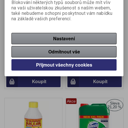
Blokování některých typů souborů může mít vliv
na vaši uživatelskou zkušenost s naším webem,
také nebudeme schopni poskytnout vám nabídku
na základě vašich preferencí.
Nastavení
Domestos WC gel 750 ml
Krtek krystalický čistič
odpadů 450 g
Odmítnout vše
Výrobce:
Domestos
Výrobce:
SAS
Katalogové číslo:
710160
Katalogové číslo:
708880
Přijmout všechny cookies
42 Kč (bez DPH:)
92,40 Kč (bez DPH:)
50 Kč
Koupit
Koupit
Akce
Sleva
21,20 %