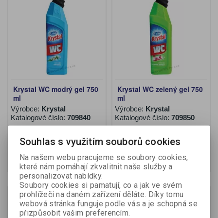
Krystal WC modrý gel 750
Krystal WC zelený gel 750
ml
ml
Výrobce:
Krystal
Výrobce:
Krystal
Katalogové číslo:
709840
Katalogové číslo:
709850
60,50 Kč (bez DPH:)
60,50 Kč (bez DPH:)
Souhlas s využitím souborů cookies
Na našem webu pracujeme se soubory cookies,
Koupit
Koupit
které nám pomáhají zkvalitnit naše služby a
personalizovat nabídky.
Soubory cookies si pamatují, co a jak ve svém
Akce
prohlížeči na daném zařízení děláte. Díky tomu
Sleva
16,00 %
webová stránka funguje podle vás a je schopná se
přizpůsobit vašim preferencím.