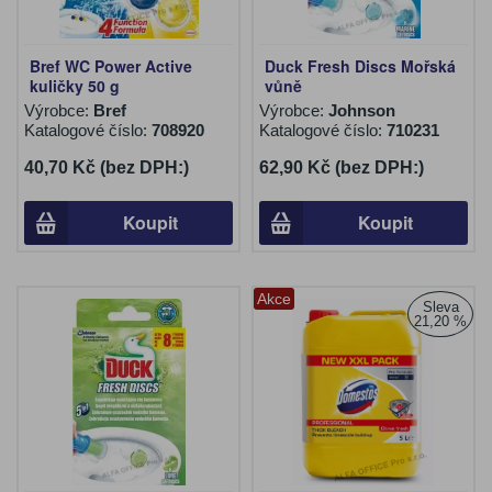
Bref WC Power Active
Duck Fresh Discs Mořská
kuličky 50 g
vůně
Výrobce:
Bref
Výrobce:
Johnson
Katalogové číslo:
708920
Katalogové číslo:
710231
40,70 Kč (bez DPH:)
62,90 Kč (bez DPH:)
Koupit
Koupit
Akce
Sleva
21,20 %