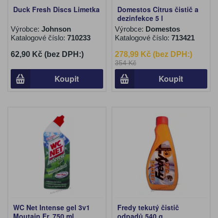
Duck Fresh Discs Limetka
Domestos Citrus čistič a
dezinfekce 5 l
Výrobce:
Johnson
Výrobce:
Domestos
Katalogové číslo:
710233
Katalogové číslo:
713421
62,90 Kč (bez DPH:)
278,99 Kč (bez DPH:)
354 Kč
Koupit
Koupit
WC Net Intense gel 3v1
Fredy tekutý čistič
Moutain Fr. 750 ml
odpadů 540 g