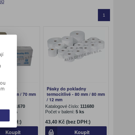
60
1
jí
m
kou
pokladny
Pásky do pokladny
ám
vé - 80 mm / 70 mm
termocitlivé - 80 mm / 80 mm
/ 12 mm
číslo:
111670
Katalogové číslo:
111680
ení:
10 ks
Počet v balení:
5 ks
(bez DPH:)
43,40 Kč (bez DPH:)
Koupit
Koupit