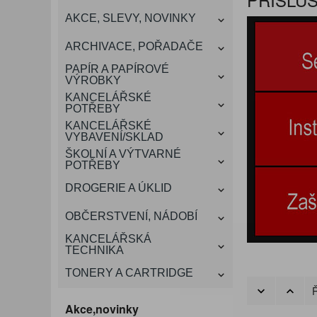
KANCELÁŘSKÝ
AKCE, SLEVY, NOVINKY
VÁNOCE
ROZDRUŽOVAČE
OBÁLKY
KONFERENČNÍ SPISOVKY
KRESLENÍ A MALOVÁNÍ
DEZINFEKCE-OCHRANA
KONVICE A DŽBÁNY
LAMINACE
NÁBYTEK
ARCHIVACE, POŘADAČE
OCHRANNÉ PRACOVNÍ
DÁRKOVÉ POTŘEBY
VIZITKY A JMENOVKY
TISKOPISY
NŮŽKY A NOŽE
PROSTŘEDKY NA PRANÍ
SLADKÉ POTRAVINY
ŠTÍTKOVAČE
PAPÍR A PAPÍROVÉ
POMŮCKY
VÝROBKY
KANCELÁŘSKÉ
TAŠKY, KUFRY, AKTOVKY
POTŘEBY
SMART DOPLŇKY
TABULE, NÁSTĚNKY
A OBALY
KANCELÁŘSKÉ
VYBAVENÍ/SKLAD
ŠKOLNÍ A VÝTVARNÉ
POTŘEBY
DROGERIE A ÚKLID
OBČERSTVENÍ, NÁDOBÍ
KANCELÁŘSKÁ
TECHNIKA
TONERY A CARTRIDGE
Ř
Akce,novinky