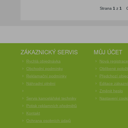
Strana
1
z
1
C
ZÁKAZNICKÝ SERVIS
MŮJ ÚČET
Rychlá objednávka
Nová registrac
Obchodní podmínky
Oblíbené polož
Reklamační podmínky
Předchozí obje
Náhradní plnění
Editace zákazn
Změnit heslo
Servis kancelářské techniky
Nastavení cook
Potisk reklamních předmětů
Kontakt
Ochrana osobních údajů