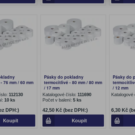
okladny
Pásky do pokladny
Pásky do 
é - 76 mm / 60 mm
termocitlivé - 80 mm / 80 mm
termocitli
/ 17 mm
/ 12 mm
íslo:
112130
Katalogové číslo:
111690
Katalogové 
ní:
10 ks
Počet v balení:
5 ks
ez DPH:)
42,50 Kč (bez DPH:)
6,30 Kč (b
Koupit
Koupit