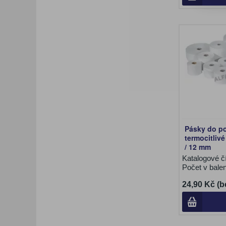
Pásky do p
termocitliv
/ 12 mm
Katalogové č
Počet v bale
24,90 Kč (b