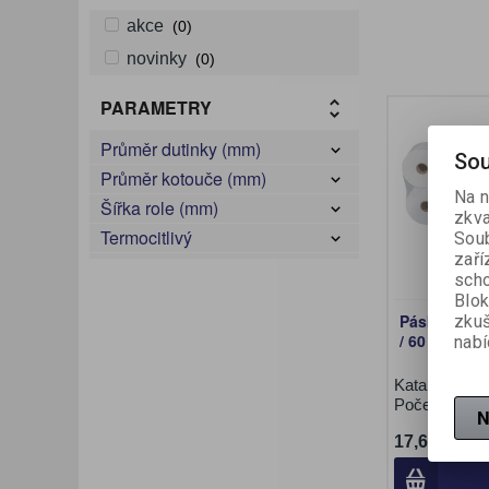
akce
(0)
novinky
(0)
PARAMETRY
Průměr dutinky (mm)
Sou
Průměr kotouče (mm)
Na n
Šířka role (mm)
zkva
Termocitlivý
Soub
zaří
scho
Blok
Pásky do p
zku
/ 60 mm / 1
nabí
Katalogové č
Počet v bale
N
17,60 Kč (b