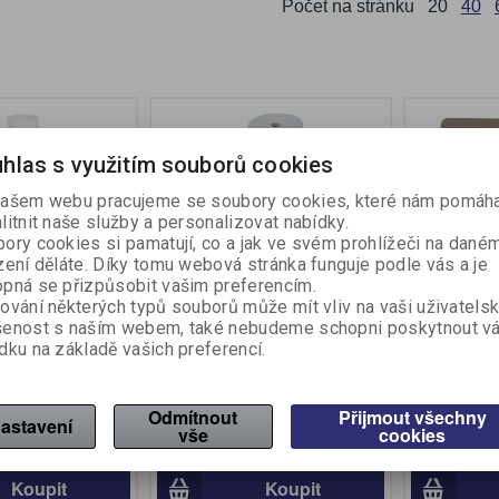
Počet na stránku
20
40
hlas s využitím souborů cookies
ašem webu pracujeme se soubory cookies, které nám pomáha
litnit naše služby a personalizovat nabídky.
ory cookies si pamatují, co a jak ve svém prohlížeči na dané
zení děláte. Díky tomu webová stránka funguje podle vás a je
pná se přizpůsobit vašim preferencím.
ování některých typů souborů může mít vliv na vaši uživatels
okladny - 76 mm
Pásky do pokladny
Pásky do 
šenost s naším webem, také nebudeme schopni poskytnout v
7 mm
termocitlivé - 76 mm / 60 mm
termocitli
dku na základě vašich preferencí.
/ 17 mm
/ 12 mm
íslo:
111720
Katalogové číslo:
111730
Katalogové 
ní:
10 ks
Počet v balení:
10 ks
Počet v bal
Odmítnout
Přijmout všechny
astavení
vše
cookies
ez DPH:)
24,50 Kč (bez DPH:)
33,90 Kč 
Koupit
Koupit