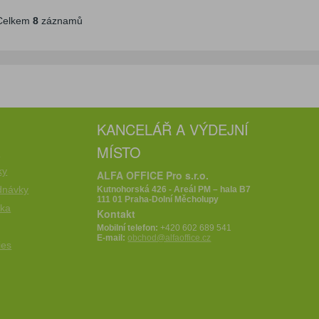
elkem
8
záznamů
KANCELÁŘ A VÝDEJNÍ
MÍSTO
e
ky
ALFA OFFICE Pro s.r.o.
dnávky
Kutnohorská 426 - Areál PM – hala B7
111 01 Praha-Dolní Měcholupy
íka
Kontakt
Mobilní telefon:
+420 602 689 541
E-mail:
obchod@alfaoffice.cz
ies