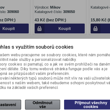
kov
Výrobce:
Mikov
Katalogové 
íslo:
309060
Katalogové číslo:
309050
ez DPH:)
43 Kč (bez DPH:)
15,80 Kč 
Koupit
Koupit
hlas s využitím souborů cookies
ašem webu pracujeme se soubory cookies, které nám pomáha
litnit naše služby a personalizovat nabídky.
ory cookies si pamatují, co a jak ve svém prohlížeči na dané
zení děláte. Díky tomu webová stránka funguje podle vás a je
pná se přizpůsobit vašim preferencím.
ování některých typů souborů může mít vliv na vaši uživatels
šenost s naším webem, také nebudeme schopni poskytnout v
dku na základě vašich preferencí.
mapové RON -
Špendlíky mapové RON -
Špendlíky 
5 ks / barevný
kuličky / 100 ks / barevný
Odmítnout
mix
Přijmout všechny
astavení
vše
cookies
kov
Výrobce:
Mikov
Výrobce:
M