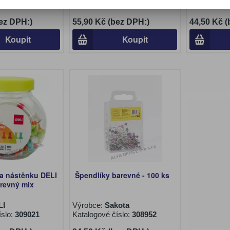
íslo:
308970
Katalogové číslo:
308600
Katalogové 
ez DPH:)
55,90 Kč (bez DPH:)
44,50 Kč 
Koupit
Koupit
a nástěnku DELI
Špendlíky barevné - 100 ks
arevný mix
LI
Výrobce:
Sakota
íslo:
309021
Katalogové číslo:
308952