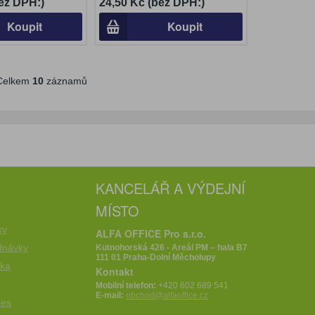
ez DPH:)
24,50 Kč (bez DPH:)
Koupit
Koupit
elkem
10
záznamů
KANCELÁŘ A VÝDEJNÍ
MÍSTO
e
ky
ALFA OFFICE Pro s.r.o.
dnávky
Kutnohorská 426 - Areál PM – hala B7
111 01 Praha-Dolní Měcholupy
íka
Kontakt
Mobilní telefon:
+420 602 689 541
E-mail:
obchod@alfaoffice.cz
ies