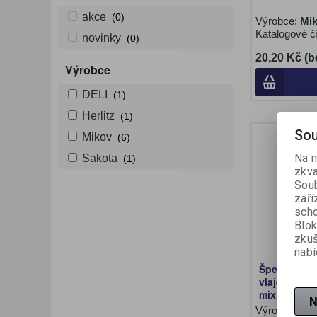
akce
(0)
Výrobce:
Mi
Katalogové č
novinky
(0)
20,20 Kč (b
Výrobce
DELI
(1)
Herlitz
(1)
Sou
Mikov
(6)
Na n
Sakota
(1)
zkva
Soub
zaří
scho
Blok
zku
nabí
Špendlíky 
vlaječky / 2
mix
N
Výrobce:
Mi