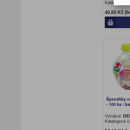
Katalogové č
40,60 Kč (b
Špendlíky n
- 100 ks / b
Výrobce:
DE
Katalogové č