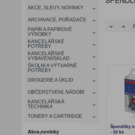
KANCELÁŘSKÝ
AKCE, SLEVY, NOVINKY
VÁNOCE
ROZDRUŽOVAČE
OBÁLKY
KONFERENČNÍ SPISOVKY
KRESLENÍ A MALOVÁNÍ
DEZINFEKCE-OCHRANA
KONVICE A DŽBÁNY
LAMINACE
NÁBYTEK
ARCHIVACE, POŘADAČE
OCHRANNÉ PRACOVNÍ
Ř
DÁRKOVÉ POTŘEBY
VIZITKY A JMENOVKY
TISKOPISY
NŮŽKY A NOŽE
PROSTŘEDKY NA PRANÍ
SLADKÉ POTRAVINY
ŠTÍTKOVAČE
PAPÍR A PAPÍROVÉ
POMŮCKY
VÝROBKY
KANCELÁŘSKÉ
TAŠKY, KUFRY, AKTOVKY
POTŘEBY
SMART DOPLŇKY
TABULE, NÁSTĚNKY
A OBALY
KANCELÁŘSKÉ
VYBAVENÍ/SKLAD
ŠKOLNÍ A VÝTVARNÉ
POTŘEBY
DROGERIE A ÚKLID
OBČERSTVENÍ, NÁDOBÍ
KANCELÁŘSKÁ
TECHNIKA
TONERY A CARTRIDGE
Špendlíky 
Akce,novinky
- 30 ks