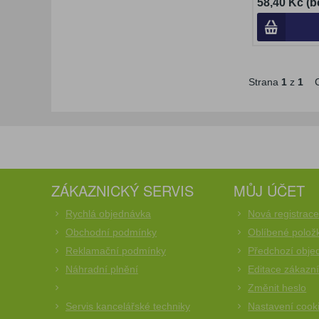
58,40 Kč (b
Strana
1
z
1
C
ZÁKAZNICKÝ SERVIS
MŮJ ÚČET
Rychlá objednávka
Nová registrac
Obchodní podmínky
Oblíbené polož
Reklamační podmínky
Předchozí obje
Náhradní plnění
Editace zákazn
Změnit heslo
Servis kancelářské techniky
Nastavení cook