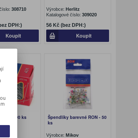
číslo:
308710
Výrobce:
Herlitz
Katalogové číslo:
309020
(bez DPH:)
56 Kč (bez DPH:)
Koupit
Koupit
jí
m
kou
ám
RON - 200 ks
Špendlíky barevné RON - 50
ks
ikov
Výrobce:
Mikov