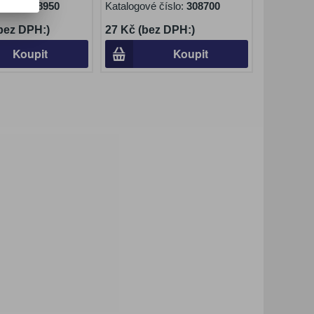
číslo:
308950
Katalogové číslo:
308700
(bez DPH:)
27 Kč (bez DPH:)
Koupit
Koupit