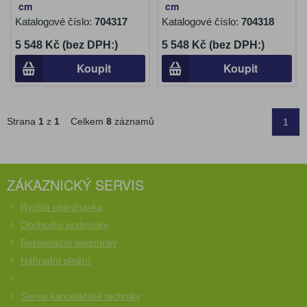
cm
cm
Katalogové číslo:
704317
Katalogové číslo:
704318
5 548 Kč (bez DPH:)
5 548 Kč (bez DPH:)
Koupit
Koupit
Strana
1
z
1
Celkem
8
záznamů
1
ZÁKAZNICKÝ SERVIS
Rychlá objednávka
Obchodní podmínky
Reklamační podmínky
Náhradní plnění
Servis kancelářské techniky