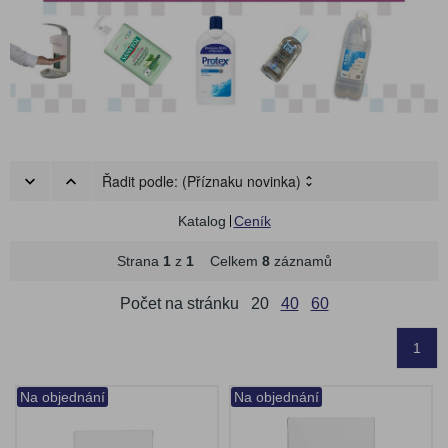
Řadit podle:
(Příznaku novinka)
Katalog
Ceník
Strana
1
z
1
Celkem
8
záznamů
Počet na stránku
20
40
60
1
Na objednání
Na objednání