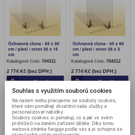
Ochranná clona - 65 x 90
Ochranná clona - 65 x 90
cm / plexi / otvor 26 x 15
cm / plexi / otvor 26 x 3
cm
cm
Katalogové číslo:
704311
Katalogové číslo:
704312
2 774 Kč (bez DPH:)
2 774 Kč (bez DPH:)
Koupit
Koupit
Souhlas s využitím souborů cookies
Na našem webu pracujeme se soubory cookies,
Na objednání
Na objednání
které nám pomáhají zkvalitnit naše služby a
personalizovat nabídky.
Soubory cookies si pamatují, co a jak ve svém
prohlížeči na daném zařízení děláte. Díky tomu
webová stránka funguje podle vás a je schopná se
přizpůsobit vašim preferencím.