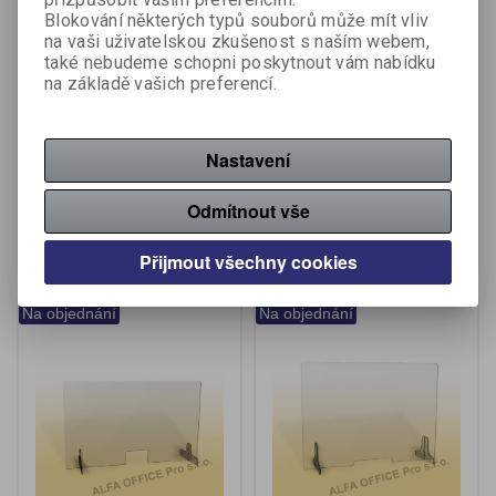
Blokování některých typů souborů může mít vliv
na vaši uživatelskou zkušenost s naším webem,
také nebudeme schopni poskytnout vám nabídku
na základě vašich preferencí.
Ochranná clona - 90 x 65
Ochranná clona - 90 x 65
cm / plexi / otvor 26 x 15
cm / plexi / otvor 26 x 3
cm
cm
Nastavení
Katalogové číslo:
704313
Katalogové číslo:
704314
2 774 Kč (bez DPH:)
2 774 Kč (bez DPH:)
Odmítnout vše
Koupit
Koupit
Přijmout všechny cookies
Na objednání
Na objednání