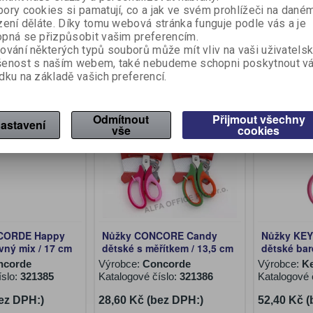
ory cookies si pamatují, co a jak ve svém prohlížeči na dané
ez DPH:)
29,01 Kč (bez DPH:)
99,50 Kč 
zení děláte. Díky tomu webová stránka funguje podle vás a je
41,80 Kč
pná se přizpůsobit vašim preferencím.
Koupit
Koupit
ování některých typů souborů může mít vliv na vaši uživatels
šenost s naším webem, také nebudeme schopni poskytnout v
dku na základě vašich preferencí.
Odmítnout
Přijmout všechny
astavení
vše
cookies
CORDE Happy
Nůžky CONCORE Candy
Nůžky KEY
vný mix / 17 cm
dětské s měřítkem / 13,5 cm
dětské bar
ncorde
Výrobce:
Concorde
Výrobce:
K
íslo:
321385
Katalogové číslo:
321386
Katalogové 
ez DPH:)
28,60 Kč (bez DPH:)
52,40 Kč 