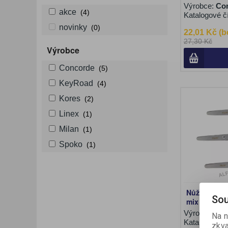
Výrobce:
Co
akce
(4)
Katalogové č
novinky
(0)
22,01 Kč (b
27,30 Kč
Výrobce
Concorde
(5)
KeyRoad
(4)
Kores
(2)
Linex
(1)
Milan
(1)
Spoko
(1)
Nůžky Milan
Sou
mix / 13 cm
Výrobce:
Mil
Na n
Katalogové č
zkva