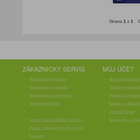
Strana
1
z
1
C
ZÁKAZNICKÝ SERVIS
MŮJ ÚČET
Rychlá objednávka
Nová registrac
Obchodní podmínky
Oblíbené polož
Reklamační podmínky
Předchozí obje
Náhradní plnění
Editace zákazn
Změnit heslo
Servis kancelářské techniky
Nastavení cook
Potisk reklamních předmětů
Kontakt