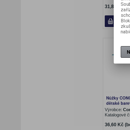
Soub
31,80 Kč (b
zaří
scho
Blok
zku
nabí
N
Nůžky CON
dětské bare
Výrobce:
Co
Katalogové č
36,60 Kč (b