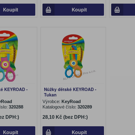
Koupit
Koupit
ké KEYROAD -
Nůžky dětské KEYROAD -
Tukan
yRoad
Výrobce:
KeyRoad
íslo:
320288
Katalogové číslo:
320289
ez DPH:)
28,10 Kč (bez DPH:)
Koupit
Koupit