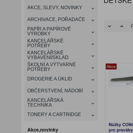
KANCELÁŘSKÝ
AKCE, SLEVY, NOVINKY
VÁNOCE
ROZDRUŽOVAČE
OBÁLKY
KONFERENČNÍ SPISOVKY
KRESLENÍ A MALOVÁNÍ
DEZINFEKCE-OCHRANA
KONVICE A DŽBÁNY
LAMINACE
NÁBYTEK
ARCHIVACE, POŘADAČE
OCHRANNÉ PRACOVNÍ
Ř
DÁRKOVÉ POTŘEBY
VIZITKY A JMENOVKY
TISKOPISY
NŮŽKY A NOŽE
PROSTŘEDKY NA PRANÍ
SLADKÉ POTRAVINY
ŠTÍTKOVAČE
PAPÍR A PAPÍROVÉ
POMŮCKY
VÝROBKY
KANCELÁŘSKÉ
TAŠKY, KUFRY, AKTOVKY
POTŘEBY
SMART DOPLŇKY
TABULE, NÁSTĚNKY
A OBALY
KANCELÁŘSKÉ
VYBAVENÍ/SKLAD
ŠKOLNÍ A VÝTVARNÉ
Akce
POTŘEBY
DROGERIE A ÚKLID
OBČERSTVENÍ, NÁDOBÍ
KANCELÁŘSKÁ
TECHNIKA
TONERY A CARTRIDGE
Nůžky CON
Akce,novinky
pro praváky