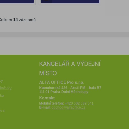
elkem
14
záznamů
KANCELÁŘ A VÝDEJNÍ
MÍSTO
e
ky
ALFA OFFICE Pro s.r.o.
dnávky
Kutnohorská 426 - Areál PM – hala B7
111 01 Praha-Dolní Měcholupy
íka
Kontakt
Mobilní telefon:
+420 602 689 541
E-mail:
obchod@alfaoffice.cz
ies