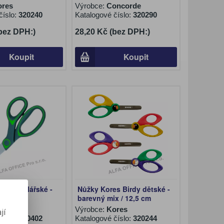
ores
Výrobce:
Concorde
číslo:
320240
Katalogové číslo:
320290
(bez DPH:)
28,20 Kč (bez DPH:)
Koupit
Koupit
x kancelářské -
Nůžky Kores Birdy dětské -
barevný mix / 12,5 cm
nex
Výrobce:
Kores
jí
číslo:
320402
Katalogové číslo:
320244