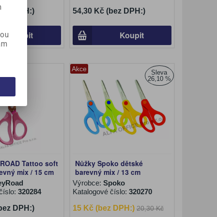
m
(bez DPH:)
54,30 Kč (bez DPH:)
Koupit
Koupit
kou
ám
Akce
Sleva
26,10 %
ROAD Tattoo soft
Nůžky Spoko dětské
evný mix / 15 cm
barevný mix / 13 cm
eyRoad
Výrobce:
Spoko
číslo:
320284
Katalogové číslo:
320270
(bez DPH:)
15 Kč (bez DPH:)
20,30 Kč