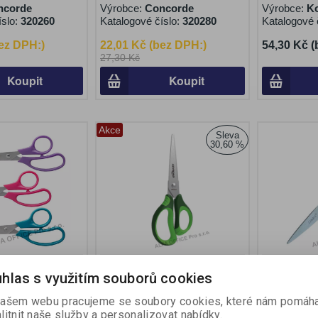
ncorde
Výrobce:
Concorde
Výrobce:
K
íslo:
320260
Katalogové číslo:
320280
Katalogové 
ez DPH:)
22,01 Kč (bez DPH:)
54,30 Kč 
27,30 Kč
Koupit
Koupit
Akce
Sleva
30,60 %
 dětské barevný
Nůžky KeyRoad dětské Soft
Nůžky Line
hlas s využitím souborů cookies
/ 15 cm
18 cm
an
Výrobce:
KeyRoad
Výrobce:
Li
ašem webu pracujeme se soubory cookies, které nám pomáha
íslo:
320243
Katalogové číslo:
320283
Katalogové 
litnit naše služby a personalizovat nabídky.