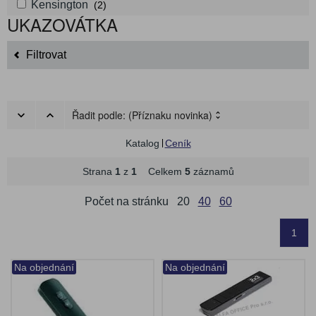
Kensington
(2)
UKAZOVÁTKA
Filtrovat
Řadit podle:
(Příznaku novinka)
Katalog
Ceník
Strana
1
z
1
Celkem
5
záznamů
Počet na stránku
20
40
60
1
Na objednání
Na objednání