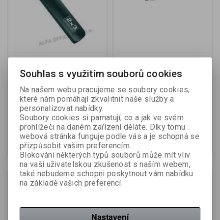
Ukazovátko laserové -
Ukazovátko laserové s
černá / WL1
ovladačem prezentace -
Souhlas s využitím souborů cookies
černá / WL2
Na našem webu pracujeme se soubory cookies,
které nám pomáhají zkvalitnit naše služby a
Výrobce:
2x3
Výrobce:
2x3
personalizovat nabídky.
Katalogové číslo:
576530
Katalogové číslo:
576531
Soubory cookies si pamatují, co a jak ve svém
619 Kč (bez DPH:)
1 106 Kč (bez DPH:)
prohlížeči na daném zařízení děláte. Díky tomu
webová stránka funguje podle vás a je schopná se
Koupit
Koupit
přizpůsobit vašim preferencím.
Blokování některých typů souborů může mít vliv
na vaši uživatelskou zkušenost s naším webem,
také nebudeme schopni poskytnout vám nabídku
Na objednání
Na objednání
na základě vašich preferencí.
Nastavení