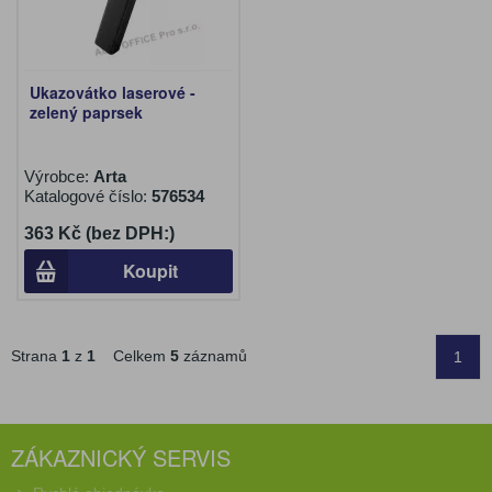
Ukazovátko laserové -
zelený paprsek
Výrobce:
Arta
Katalogové číslo:
576534
363 Kč (bez DPH:)
Koupit
Strana
1
z
1
Celkem
5
záznamů
1
ZÁKAZNICKÝ SERVIS