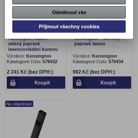
Odmítnout vše
Přijmout všechny cookies
Prezentační ukazovátko
Prezentační ukazovátko
Kensington Expert -
Kensington - červený
zelený paprsek
paprsek laseru
laseru/ovládání kurzoru
Výrobce:
Kensington
Výrobce:
Kensington
Katalogové číslo:
576432
Katalogové číslo:
576434
2 241 Kč (bez DPH:)
992 Kč (bez DPH:)
Koupit
Koupit
Na objednání