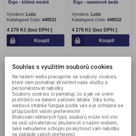
Ergo - klidná modrá
Ergo - sametově šedá
Výrobce:
Leitz
Výrobce:
Leitz
Katalogové číslo:
448531
Katalogové číslo:
448532
4 279 Kč (bez DPH:)
4 279 Kč (bez DPH:)
Koupit
Koupit
Na objednání
Souhlas s využitím souborů cookies
Na našem webu pracujeme se soubory cookies,
které nám pomáhají zkvalitnit naše služby a
personalizovat nabídky.
Soubory cookies si pamatují, co a jak ve svém
prohlížeči na daném zařízení děláte. Díky tomu
webová stránka funguje podle vás a je schopná se
přizpůsobit vašim preferencím.
Blokování některých typů souborů může mít vliv
Balanční polštář Leitz
Balanční polštář s
na vaši uživatelskou zkušenost s naším webem,
ERGO - tmavě šedá
potahem Leitz ERGO -
také nebudeme schopni poskytnout vám nabídku
světle šedá
na základě vašich preferencí.