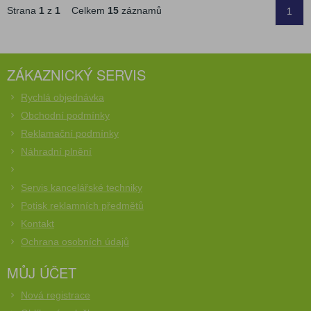
Strana
1
z
1
Celkem
15
záznamů
1
ZÁKAZNICKÝ SERVIS
Rychlá objednávka
Obchodní podmínky
Reklamační podmínky
Náhradní plnění
Servis kancelářské techniky
Potisk reklamních předmětů
Kontakt
Ochrana osobních údajů
MŮJ ÚČET
Nová registrace