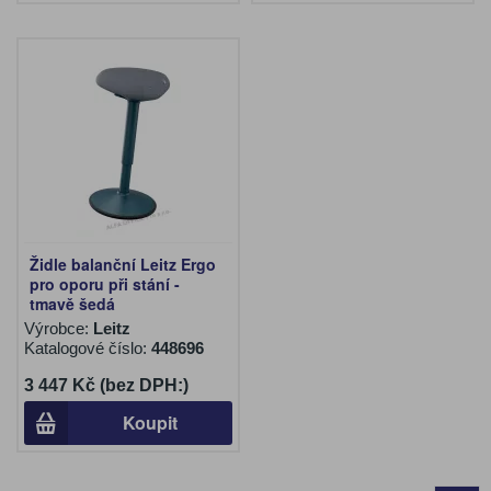
Židle balanční Leitz Ergo
pro oporu při stání -
tmavě šedá
Výrobce:
Leitz
Katalogové číslo:
448696
3 447 Kč (bez DPH:)
Koupit