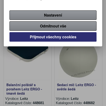
Výrobce:
Leitz
Výrobce:
Leitz
Katalogové číslo:
448678
Katalogové číslo:
448679
705 Kč (bez DPH:)
1 090 Kč (bez DPH:)
Nastavení
Koupit
Koupit
Odmítnout vše
Přijmout všechny cookies
Balanční polštář s
Sedací míč Leitz ERGO -
potahem Leitz ERGO -
světle šedá
tmavě šedá
Výrobce:
Leitz
Výrobce:
Leitz
Katalogové číslo:
448681
Katalogové číslo:
448682