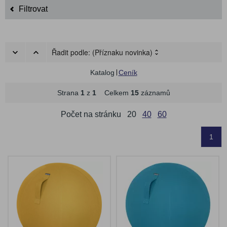
Filtrovat
Řadit podle:
(Příznaku novinka)
Katalog
Ceník
Strana
1
z
1
Celkem
15
záznamů
Počet na stránku
20
40
60
1