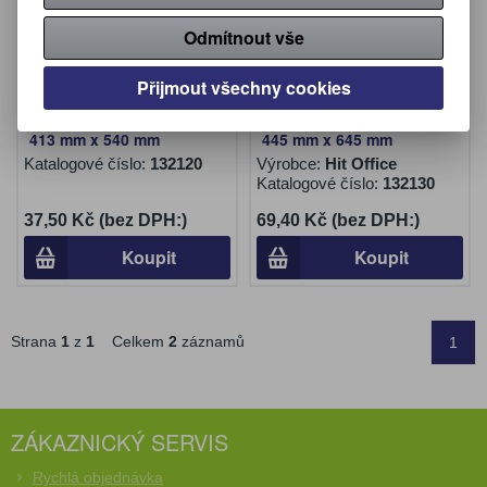
Odmítnout vše
Přijmout všechny cookies
Kartonové obálky - A3 /
Kartonové obálky - A2 /
413 mm x 540 mm
445 mm x 645 mm
Katalogové číslo:
132120
Výrobce:
Hit Office
Katalogové číslo:
132130
37,50 Kč (bez DPH:)
69,40 Kč (bez DPH:)
Koupit
Koupit
Strana
1
z
1
Celkem
2
záznamů
1
ZÁKAZNICKÝ SERVIS
Rychlá objednávka