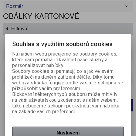
Rozměr
OBÁLKY KARTONOVÉ
Filtrovat
Souhlas s využitím souborů cookies
Na našem webu pracujeme se soubory cookies,
Řadit podle:
(Příznaku novinka)
které nám pomáhají zkvalitnit naše služby a
personalizovat nabídky.
Katalog
Ceník
Soubory cookies si pamatují, co a jak ve svém
prohlížeči na daném zařízení děláte. Díky tomu
Strana
1
z
1
Celkem
2
záznamů
webová stránka funguje podle vás a je schopná se
přizpůsobit vašim preferencím.
Počet na stránku
20
40
60
Blokování některých typů souborů může mít vliv
na vaši uživatelskou zkušenost s naším webem,
také nebudeme schopni poskytnout vám nabídku
1
na základě vašich preferencí.
Nastavení