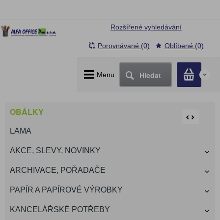
Rozšířené vyhledávání
Porovnávané (0)
Oblíbené (0)
Hledat
Menu
0
OBÁLKY
LAMA
AKCE, SLEVY, NOVINKY
ARCHIVACE, POŘADAČE
PAPÍR A PAPÍROVÉ VÝROBKY
KANCELÁŘSKÉ POTŘEBY