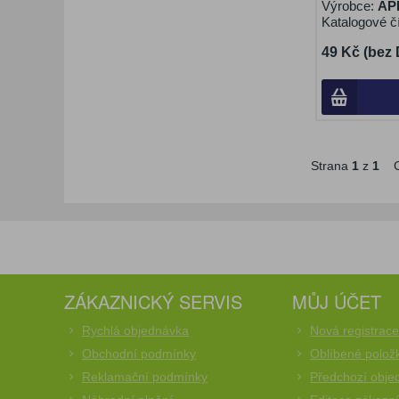
Výrobce:
AP
Katalogové č
49 Kč (bez
Strana
1
z
1
C
ZÁKAZNICKÝ SERVIS
MŮJ ÚČET
Rychlá objednávka
Nová registrac
Obchodní podmínky
Oblíbené polož
Reklamační podmínky
Předchozí obje