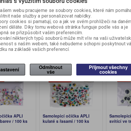
hlas s využitím souborů cookies
600 ks
ks
LI
Výrobce:
APLI
Výrobce:
A
ašem webu pracujeme se soubory cookies, které nám pomáha
íslo:
037590
Katalogové číslo:
037914
Katalogové 
litnit naše služby a personalizovat nabídky.
ory cookies si pamatují, co a jak ve svém prohlížeči na dané
ez DPH:)
467,99 Kč (bez DPH:)
64,10 Kč 
zení děláte. Díky tomu webová stránka funguje podle vás a je
530 Kč
pná se přizpůsobit vašim preferencím.
Koupit
Koupit
ování některých typů souborů může mít vliv na vaši uživatels
šenost s naším webem, také nebudeme schopni poskytnout v
dku na základě vašich preferencí.
Na objednání
Odmítnout
Přijmout všechny
astavení
vše
cookies
očička APLI
Samolepicí očička APLI
Samolepicí
 barev / 100 ks
kulaté s řasami / 100 ks
svítící ve 