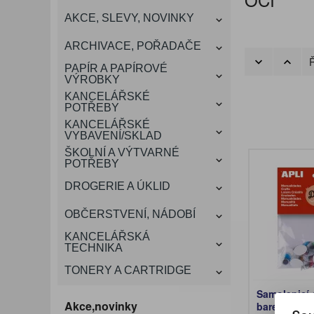
KANCELÁŘSKÝ
AKCE, SLEVY, NOVINKY
VÁNOCE
ROZDRUŽOVAČE
OBÁLKY
KONFERENČNÍ SPISOVKY
KRESLENÍ A MALOVÁNÍ
DEZINFEKCE-OCHRANA
KONVICE A DŽBÁNY
LAMINACE
NÁBYTEK
ARCHIVACE, POŘADAČE
OCHRANNÉ PRACOVNÍ
Ř
DÁRKOVÉ POTŘEBY
VIZITKY A JMENOVKY
TISKOPISY
NŮŽKY A NOŽE
PROSTŘEDKY NA PRANÍ
SLADKÉ POTRAVINY
ŠTÍTKOVAČE
PAPÍR A PAPÍROVÉ
POMŮCKY
VÝROBKY
KANCELÁŘSKÉ
TAŠKY, KUFRY, AKTOVKY
POTŘEBY
SMART DOPLŇKY
TABULE, NÁSTĚNKY
A OBALY
KANCELÁŘSKÉ
VYBAVENÍ/SKLAD
ŠKOLNÍ A VÝTVARNÉ
POTŘEBY
DROGERIE A ÚKLID
OBČERSTVENÍ, NÁDOBÍ
KANCELÁŘSKÁ
TECHNIKA
TONERY A CARTRIDGE
Samolepicí 
Akce,novinky
barevná / 4