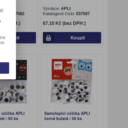
PLI
Výrobce:
APLI
jí
číslo:
037582
Katalogové číslo:
037597
m
(bez DPH:)
67,10 Kč (bez DPH:)
Koupit
Koupit
kou
ám
 očička APLI
Samolepicí očička APLI
tmě / 50 ks
černá kulatá / 50 ks