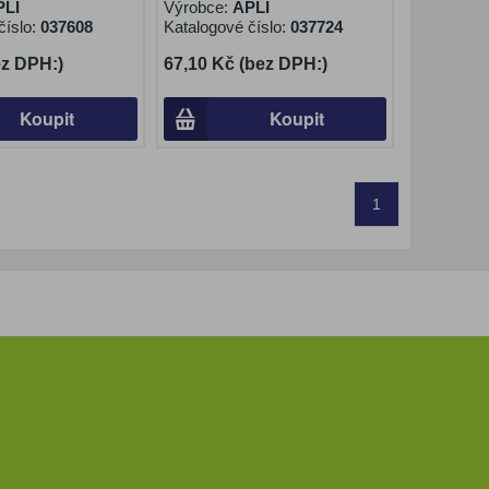
PLI
Výrobce:
APLI
číslo:
037608
Katalogové číslo:
037724
ez DPH:)
67,10 Kč (bez DPH:)
Koupit
Koupit
1