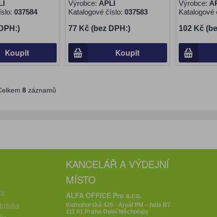
LI
Výrobce:
APLI
Výrobce:
A
íslo:
037584
Katalogové číslo:
037583
Katalogové 
 DPH:)
77 Kč (bez DPH:)
102 Kč (b
Koupit
Koupit
elkem
8
záznamů
KANCELÁŘ A VÝDEJNÍ
MÍSTO
e
ky
ALFA OFFICE Pro s.r.o.
dnávky
Kutnohorská 426 - Areál PM – hala B7
111 01 Praha-Dolní Měcholupy