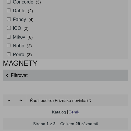
Concorde
(3)
Dahle
(2)
Fandy
(4)
ICO
(2)
Mikov
(6)
Nobo
(2)
Perro
(3)
MAGNETY
Filtrovat
Řadit podle:
(Příznaku novinka)
Katalog
Ceník
Strana
1
z
2
Celkem
29
záznamů