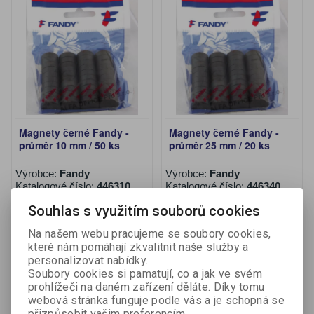
Magnety černé Fandy -
Magnety černé Fandy -
průměr 10 mm / 50 ks
průměr 25 mm / 20 ks
Výrobce:
Fandy
Výrobce:
Fandy
Katalogové číslo:
446310
Katalogové číslo:
446340
Souhlas s využitím souborů cookies
59,90 Kč (bez DPH:)
59,90 Kč (bez DPH:)
Koupit
Koupit
Na našem webu pracujeme se soubory cookies,
které nám pomáhají zkvalitnit naše služby a
personalizovat nabídky.
Soubory cookies si pamatují, co a jak ve svém
prohlížeči na daném zařízení děláte. Díky tomu
webová stránka funguje podle vás a je schopná se
přizpůsobit vašim preferencím.