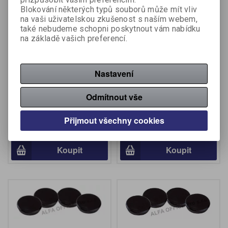
Blokování některých typů souborů může mít vliv
na vaši uživatelskou zkušenost s naším webem,
také nebudeme schopni poskytnout vám nabídku
na základě vašich preferencí.
Nastavení
Magnety černé MIKOV
Magnety černé MIKOV
super silné - průměr 22
super silné - průměr 27
mm / 6 ks
mm / 6 ks
Odmítnout vše
Výrobce:
Mikov
Výrobce:
Mikov
Katalogové číslo:
446080
Katalogové číslo:
446070
Přijmout všechny cookies
152 Kč (bez DPH:)
178 Kč (bez DPH:)
Koupit
Koupit