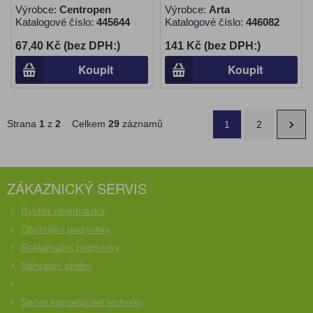
Výrobce:
Centropen
Výrobce:
Arta
Katalogové číslo:
445644
Katalogové číslo:
446082
67,40 Kč (bez DPH:)
141 Kč (bez DPH:)
Koupit
Koupit
Strana
1
z
2
Celkem
29
záznamů
1
2
ZÁKAZNICKÝ SERVIS
Rychlá objednávka
Obchodní podmínky
Reklamační podmínky
Náhradní plnění
Servis kancelářské techniky