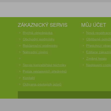
ZÁKAZNICKÝ SERVIS
MŮJ ÚČET
Rychlá objednávka
Nová registrac
Obchodní podmínky
Oblíbené polož
Reklamační podmínky
Předchozí obje
Náhradní plnění
Editace zákazn
Změnit heslo
Servis kancelářské techniky
Nastavení cook
Potisk reklamních předmětů
Kontakt
Ochrana osobních údajů