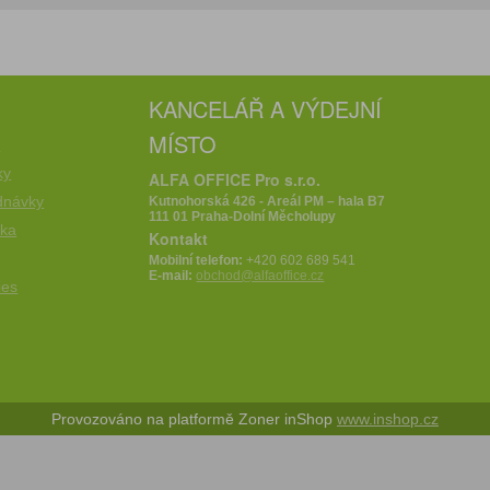
KANCELÁŘ A VÝDEJNÍ
MÍSTO
e
ky
ALFA OFFICE Pro s.r.o.
dnávky
Kutnohorská 426 - Areál PM – hala B7
111 01 Praha-Dolní Měcholupy
íka
Kontakt
Mobilní telefon:
+420 602 689 541
E-mail:
obchod@alfaoffice.cz
ies
Provozováno na platformě Zoner inShop
www.inshop.cz