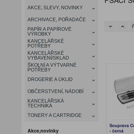
KANCELÁŘSKÝ
AKCE, SLEVY, NOVINKY
VÁNOCE
ROZDRUŽOVAČE
OBÁLKY
KONFERENČNÍ SPISOVKY
KRESLENÍ A MALOVÁNÍ
DEZINFEKCE-OCHRANA
KONVICE A DŽBÁNY
LAMINACE
NÁBYTEK
ARCHIVACE, POŘADAČE
OCHRANNÉ PRACOVNÍ
Ř
DÁRKOVÉ POTŘEBY
VIZITKY A JMENOVKY
TISKOPISY
NŮŽKY A NOŽE
PROSTŘEDKY NA PRANÍ
SLADKÉ POTRAVINY
ŠTÍTKOVAČE
PAPÍR A PAPÍROVÉ
POMŮCKY
VÝROBKY
KANCELÁŘSKÉ
TAŠKY, KUFRY, AKTOVKY
POTŘEBY
SMART DOPLŇKY
TABULE, NÁSTĚNKY
A OBALY
KANCELÁŘSKÉ
VYBAVENÍ/SKLAD
ŠKOLNÍ A VÝTVARNÉ
POTŘEBY
DROGERIE A ÚKLID
OBČERSTVENÍ, NÁDOBÍ
KANCELÁŘSKÁ
TECHNIKA
TONERY A CARTRIDGE
Souprava C
Akce,novinky
- černá