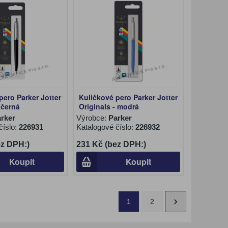
pero Parker Jotter
Kuličkové pero Parker Jotter
 černá
Originals - modrá
rker
Výrobce:
Parker
číslo:
226931
Katalogové číslo:
226932
ez DPH:)
231 Kč (bez DPH:)
Koupit
Koupit
1
2