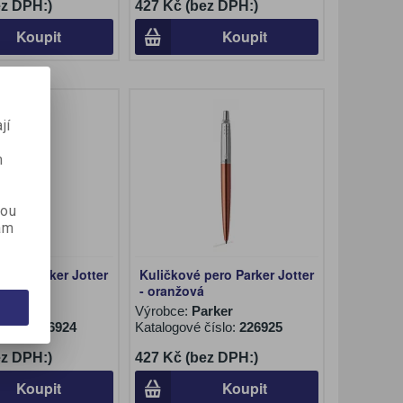
ez DPH:)
427 Kč (bez DPH:)
Koupit
Koupit
jí
m
kou
ám
pero Parker Jotter
Kuličkové pero Parker Jotter
odrá
- oranžová
rker
Výrobce:
Parker
číslo:
226924
Katalogové číslo:
226925
ez DPH:)
427 Kč (bez DPH:)
Koupit
Koupit