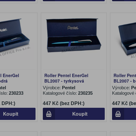
el EnerGel
Roller Pentel EnerGel
Roller Pen
odrá
BL2007 - tyrkysová
BL2007 - b
tel
Výrobce:
Pentel
Výrobce:
Pe
íslo:
230233
Katalogové číslo:
230235
Katalogové 
z DPH:)
447 Kč (bez DPH:)
447 Kč (b
Koupit
Koupit