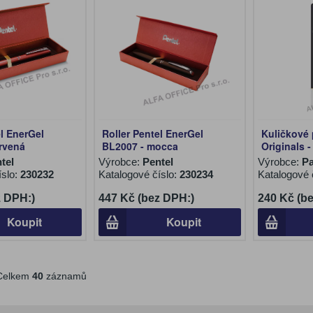
el EnerGel
Roller Pentel EnerGel
Kuličkové 
rvená
BL2007 - mocca
Originals -
tel
Výrobce:
Pentel
Výrobce:
Pa
íslo:
230232
Katalogové číslo:
230234
Katalogové 
z DPH:)
447 Kč (bez DPH:)
240 Kč (b
Koupit
Koupit
elkem
40
záznamů