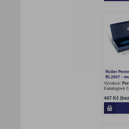
Roller Pent
BL2007 - m
Výrobce:
Pen
Katalogové č
447 Kč (be