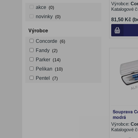
Výrobce:
Co
akce
(0)
Katalogové č
novinky
(0)
81,50 Kč (b
Výrobce
Concorde
(6)
Fandy
(2)
Parker
(14)
Pelikan
(10)
Pentel
(7)
Souprava C
modrá
Výrobce:
Co
Katalogové č