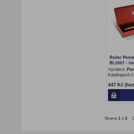
Roller Pent
BL2007 - če
Výrobce:
Pen
Katalogové č
447 Kč (be
Strana
1
z
2
C