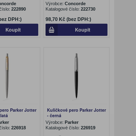
oncorde
Výrobce:
Concorde
číslo:
222890
Katalogové číslo:
222730
(bez DPH:)
98,70 Kč (bez DPH:)
Koupit
Koupit
pero Parker Jotter
Kuličkové pero Parker Jotter
zlatá
- černá
rker
Výrobce:
Parker
číslo:
226918
Katalogové číslo:
226919