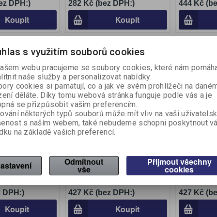
ez DPH:)
282 Kč (bez DPH:)
444 Kč (b
Koupit
Koupit
hlas s využitím souborů cookies
ašem webu pracujeme se soubory cookies, které nám pomáha
litnit naše služby a personalizovat nabídky.
ory cookies si pamatují, co a jak ve svém prohlížeči na dané
zení děláte. Díky tomu webová stránka funguje podle vás a je
pná se přizpůsobit vašim preferencím.
ování některých typů souborů může mít vliv na vaši uživatels
šenost s naším webem, také nebudeme schopni poskytnout v
dku na základě vašich preferencí.
ero Parker Jotter
Kuličkové pero Parker Jotter
Kuličkové 
- tmavě modrá
- světle m
Odmítnout
Přijmout všechny
astavení
ker
Výrobce:
Parker
Výrobce:
Pa
vše
cookies
íslo:
226921
Katalogové číslo:
226922
Katalogové 
z DPH:)
427 Kč (bez DPH:)
427 Kč (b
Koupit
Koupit