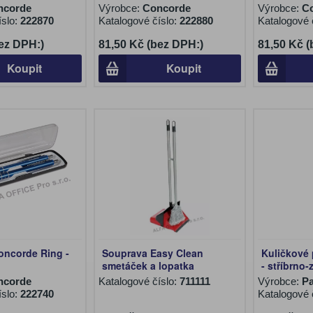
ncorde
Výrobce:
Concorde
Výrobce:
C
íslo:
222870
Katalogové číslo:
222880
Katalogové 
ez DPH:)
81,50 Kč (bez DPH:)
81,50 Kč 
Koupit
Koupit
oncorde Ring -
Souprava Easy Clean
Kuličkové 
smetáček a lopatka
- stříbrno-
ncorde
Katalogové číslo:
711111
Výrobce:
Pa
íslo:
222740
Katalogové 