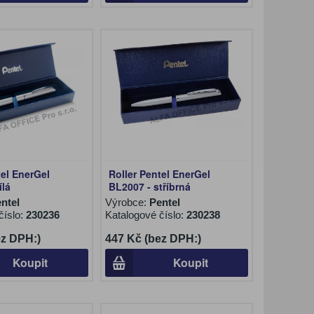
tel EnerGel
Roller Pentel EnerGel
ílá
BL2007 - stříbrná
ntel
Výrobce:
Pentel
číslo:
230236
Katalogové číslo:
230238
ez DPH:)
447 Kč (bez DPH:)
Koupit
Koupit