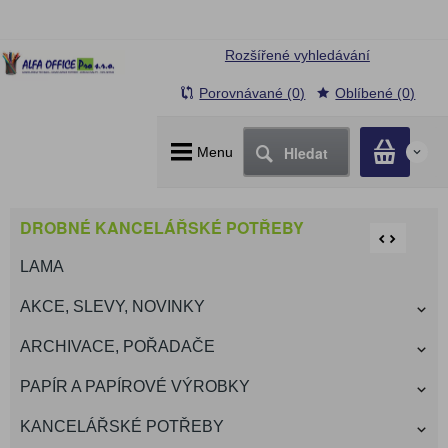
Rozšířené vyhledávání
Porovnávané (0)
Oblíbené (0)
Hledat
Menu
0
DROBNÉ KANCELÁŘSKÉ POTŘEBY
LAMA
AKCE, SLEVY, NOVINKY
ARCHIVACE, POŘADAČE
PAPÍR A PAPÍROVÉ VÝROBKY
KANCELÁŘSKÉ POTŘEBY