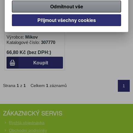
Odmítnout vše
Magnetický držák na
Přijmout všechny cookies
dopisní sponky RON -
černá
Výrobce:
Mikov
Katalogové číslo:
307770
66,80 Kč (bez DPH:)
Koupit
Strana
1
z
1
Celkem
1
záznamů
1
ZÁKAZNICKÝ SERVIS
Rychlá objednávka
Obchodní podmínky