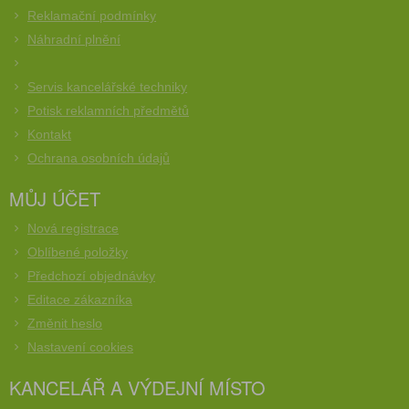
Reklamační podmínky
Náhradní plnění
Servis kancelářské techniky
Potisk reklamních předmětů
Kontakt
Ochrana osobních údajů
MŮJ ÚČET
Nová registrace
Oblíbené položky
Předchozí objednávky
Editace zákazníka
Změnit heslo
Nastavení cookies
KANCELÁŘ A VÝDEJNÍ MÍSTO