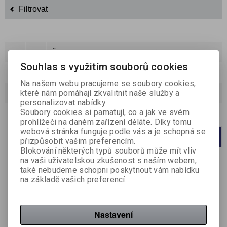
Filtrovat
Řadit podle:
(Příznaku novinka)
Souhlas s využitím souborů cookies
Katalog
Ceník
Na našem webu pracujeme se soubory cookies,
které nám pomáhají zkvalitnit naše služby a
Strana
1
z
1
Celkem
1
záznamů
personalizovat nabídky.
Soubory cookies si pamatují, co a jak ve svém
Počet na stránku
20
40
60
prohlížeči na daném zařízení děláte. Díky tomu
webová stránka funguje podle vás a je schopná se
1
přizpůsobit vašim preferencím.
Blokování některých typů souborů může mít vliv
na vaši uživatelskou zkušenost s naším webem,
také nebudeme schopni poskytnout vám nabídku
na základě vašich preferencí.
Nastavení