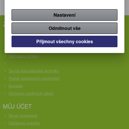
Nastavení
ZÁKAZNICKÝ SERVIS
Odmítnout vše
Rychlá objednávka
Přijmout všechny cookies
Obchodní podmínky
Reklamační podmínky
Náhradní plnění
Servis kancelářské techniky
Potisk reklamních předmětů
Kontakt
Ochrana osobních údajů
MŮJ ÚČET
Nová registrace
Oblíbené položky