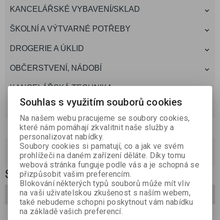
KANCELÁŘSKÉ VYBAVENÍ/SKLAD
ŠKOLNÍ A VÝTVARNÉ POTŘEBY
DROGERIE A ÚKLID
OBČERSTVENÍ, NÁDOBÍ
KANCELÁŘSKÁ TECHNIKA
Souhlas s využitím souborů cookies
TONERY A CARTRIDGE
Na našem webu pracujeme se soubory cookies,
Akce,novinky
které nám pomáhají zkvalitnit naše služby a
personalizovat nabídky.
akce
(0)
Soubory cookies si pamatují, co a jak ve svém
prohlížeči na daném zařízení děláte. Díky tomu
novinky
(0)
webová stránka funguje podle vás a je schopná se
SPISOVÉ DESKY S DRUKEM
přizpůsobit vašim preferencím.
Blokování některých typů souborů může mít vliv
na vaši uživatelskou zkušenost s naším webem,
Filtrovat
také nebudeme schopni poskytnout vám nabídku
na základě vašich preferencí.